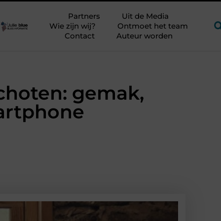
jker?
Glamping aan zee met kinderen zonder kampeerstress
Partners
Uit de Media
Wie zijn wij?
Ontmoet het team
Contact
Auteur worden
choten: gemak,
martphone