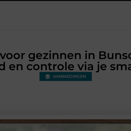
onded warehouse in Nederland en waarom wordt het steeds belangri
 voor gezinnen in Buns
id en controle via je s
AANBIEDINGEN