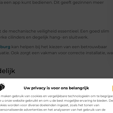
via een app kunt bedienen. Dit geeft gezinnen meer
t de mechanische veiligheid essentieel. Een goed slim
e cilinders en degelijk hang- en sluitwerk.
nburg
kan helpen bij het kiezen van een betrouwbaar
atie. Ook zorgt een vakman voor correcte installatie, wa
elijk
eiligheid voor kinderen. Je kunt bijvoorbeeld instellen
e meldingen ontvangt wanneer iemand de deur opent. Di
Uw privacy is voor ons belangrijk
nen.
 maken gebruik van cookies en vergelijkbare technologieën om te begrijp
 u onze website gebruikt en om u de best mogelijke ervaring te bieden. D
ing
kies worden voor diverse doeleinden ingezet, zoals het tonen van
ersonaliseerde advertenties en het analyseren van het gebruik van de