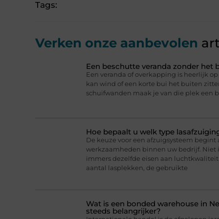
Tags:
Verken onze aanbevolen
art
Een beschutte veranda zonder het b
Een veranda of overkapping is heerlijk 
kan wind of een korte bui het buiten zitt
schuifwanden maak je van die plek een b
Hoe bepaalt u welk type lasafzuigin
De keuze voor een afzuigsysteem begint a
werkzaamheden binnen uw bedrijf. Niet 
immers dezelfde eisen aan luchtkwaliteit 
aantal lasplekken, de gebruikte
Wat is een bonded warehouse in N
steeds belangrijker?
Internationale handel is de afgelopen jar