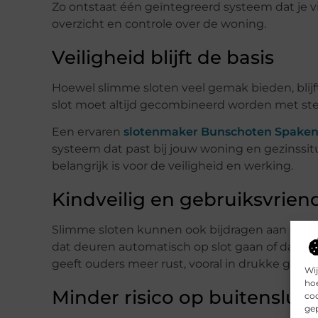
Zo ontstaat één geïntegreerd systeem dat je 
overzicht en controle over de woning.
Veiligheid blijft de basis
Hoewel slimme sloten veel gemak bieden, blijf
slot moet altijd gecombineerd worden met sterk
Een ervaren
slotenmaker Bunschoten Spake
systeem dat past bij jouw woning en gezinssitu
belangrijk is voor de veiligheid en werking.
Kindveilig en gebruiksvriend
Slimme sloten kunnen ook bijdragen aan extra v
dat deuren automatisch op slot gaan of dat j
geeft ouders meer rust, vooral in drukke gezin
Wij
hoe
Minder risico op buitensluit
coo
gep