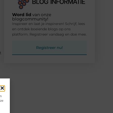
Word lid
van onze
blogcommunity!
Inspireer en laat je inspireren! Schrijf, lees
en ontdek boeiende blogs op ons
platform. Registreer vandaag en doe mee.
Registreer nu!
t
t
en
eze