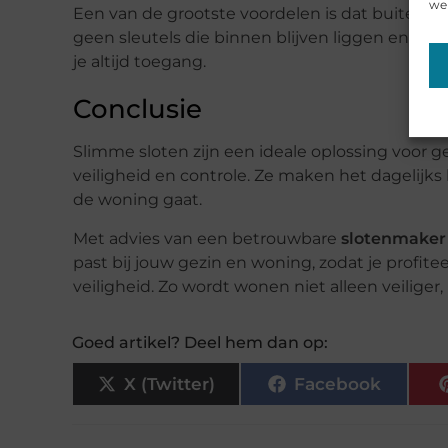
web
Een van de grootste voordelen is dat buitensl
geen sleutels die binnen blijven liggen en geen s
je altijd toegang.
Conclusie
Slimme sloten zijn een ideale oplossing voor 
veiligheid en controle. Ze maken het dagelijks
de woning gaat.
Met advies van een betrouwbare
slotenmaker
past bij jouw gezin en woning, zodat je profit
veiligheid. Zo wordt wonen niet alleen veiliger
Goed artikel? Deel hem dan op:
X (Twitter)
Facebook