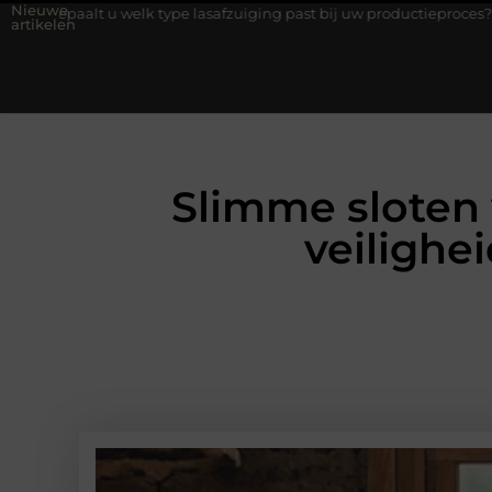
Nieuwe
lk type lasafzuiging past bij uw productieproces?
Wat is een b
artikelen
Slimme sloten
veilighe