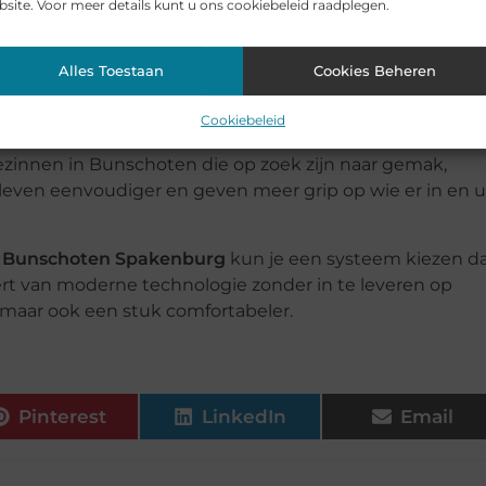
site. Voor meer details kunt u ons cookiebeleid raadplegen.
uiten veel minder voorkomt. Geen vergeten sleutels mee
tress bij de deur. Zelfs als je je telefoon bij je hebt, heb
Alles Toestaan
Cookies Beheren
Cookiebeleid
gezinnen in Bunschoten die op zoek zijn naar gemak,
 leven eenvoudiger en geven meer grip op wie er in en u
 Bunschoten Spakenburg
kun je een systeem kiezen d
eert van moderne technologie zonder in te leveren op
, maar ook een stuk comfortabeler.
Pinterest
LinkedIn
Email