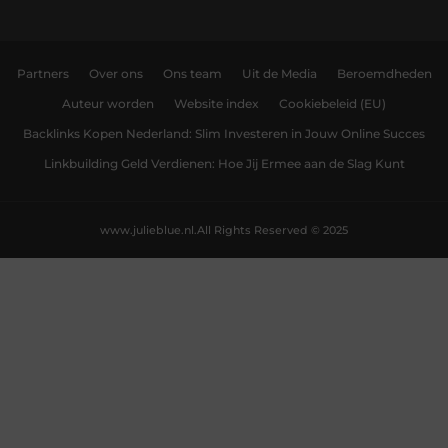
Partners
Over ons
Ons team
Uit de Media
Beroemdheden
Auteur worden
Website index
Cookiebeleid (EU)
Backlinks Kopen Nederland: Slim Investeren in Jouw Online Succes
Linkbuilding Geld Verdienen: Hoe Jij Ermee aan de Slag Kunt
www.julieblue.nl.
All Rights Reserved © 2025