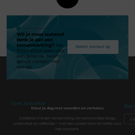
Wil je meer wetenof
denk je aan een
samenwerking?
We
Neem contact op
staan altijd open voor
een gesprek. Neem
gerust contact met
ons op!
Over Julie blue
Beri
Kleur je dag met woorden en verhalen.
Julieblue.nl is een verzameling van persoonlijke blogs,
creativiteit en reflecties – met een unieke toon en liefde voor
het moment.