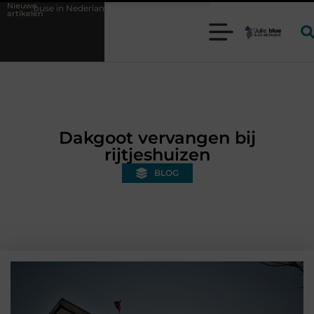
Nieuwe
derland en waarom wordt het steeds belangrijker?
Glamping aan zee
artikelen
Dakgoot vervangen bij
rijtjeshuizen
BLOG