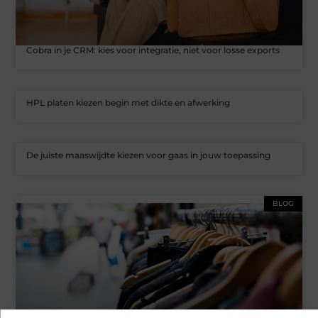
Cobra in je CRM: kies voor integratie, niet voor losse exports
HPL platen kiezen begin met dikte en afwerking
De juiste maaswijdte kiezen voor gaas in jouw toepassing
BLOG