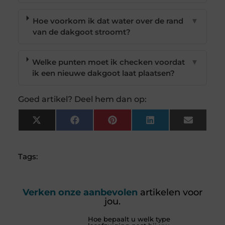
Hoe voorkom ik dat water over de rand
▼
van de dakgoot stroomt?
Welke punten moet ik checken voordat
▼
ik een nieuwe dakgoot laat plaatsen?
Goed artikel? Deel hem dan op:
X
Facebook
Pinterest
LinkedIn
Email
(Twitter)
Tags:
Verken onze aanbevolen
artikelen voor
jou.
Hoe bepaalt u welk type