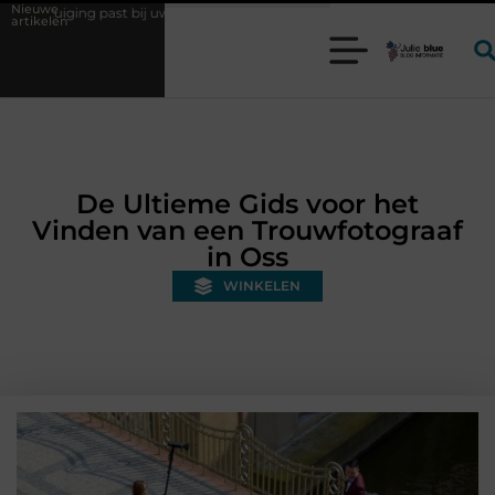
Nieuwe
uw productieproces?
Wat is een bonded warehouse in Nederland en wa
artikelen
De Ultieme Gids voor het
Vinden van een Trouwfotograaf
in Oss
WINKELEN