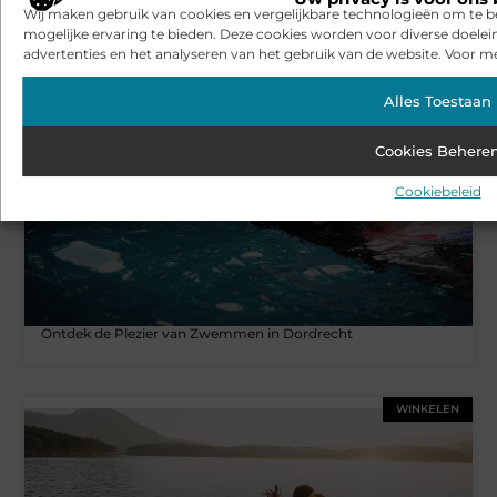
Wij maken gebruik van cookies en vergelijkbare technologieën om te b
Ontsnap aan de Drukte in Vakantiepark in Heerhugowaard
mogelijke ervaring te bieden. Deze cookies worden voor diverse doelei
advertenties en het analyseren van het gebruik van de website. Voor me
Alles Toestaan
WINKELEN
Cookies Behere
Cookiebeleid
Ontdek de Plezier van Zwemmen in Dordrecht
WINKELEN