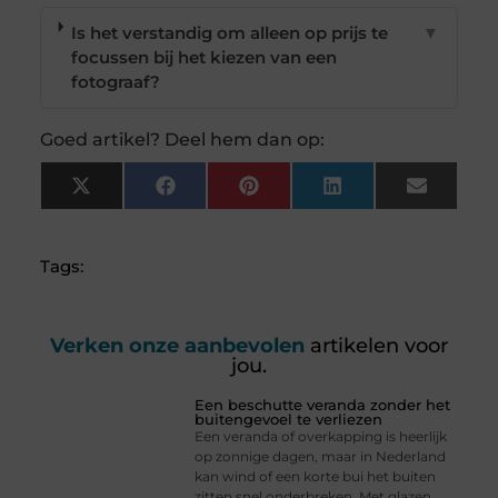
Is het verstandig om alleen op prijs te
▼
focussen bij het kiezen van een
fotograaf?
Goed artikel? Deel hem dan op:
X
Facebook
Pinterest
LinkedIn
Email
(Twitter)
Tags:
Verken onze aanbevolen
artikelen voor
jou.
Een beschutte veranda zonder het
buitengevoel te verliezen
Een veranda of overkapping is heerlijk
op zonnige dagen, maar in Nederland
kan wind of een korte bui het buiten
zitten snel onderbreken. Met glazen