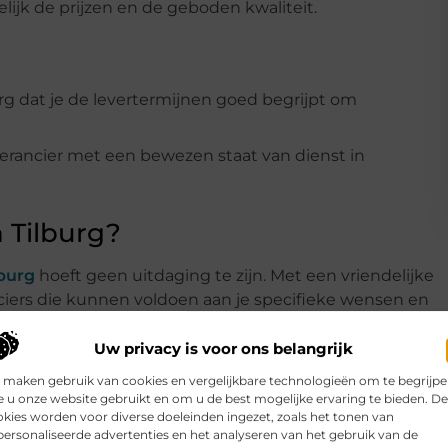
gelijk de prijzen en de geboden kwaliteit.
g dat je de levertermijnen goed begrijpt om
verancier met een bewezen staat van dienst in
n Tilburg?
lburg
hoeft geen uitdaging te zijn. Met een vriendelijke
ciers die kunnen voldoen aan je specifieke wensen en
om te kiezen wat het beste past bij je volgende
Uw privacy is voor ons belangrijk
 maken gebruik van cookies en vergelijkbare technologieën om te begrijp
 onderdeel van de erkenning van sportieve prestaties. Ze
 u onze website gebruikt en om u de best mogelijke ervaring te bieden. D
erspiegelen en ze moeten passen bij het prestige va
kies worden voor diverse doeleinden ingezet, zoals het tonen van
ijkheden om sportprijzen te vinden die aan deze criteria
ersonaliseerde advertenties en het analyseren van het gebruik van de