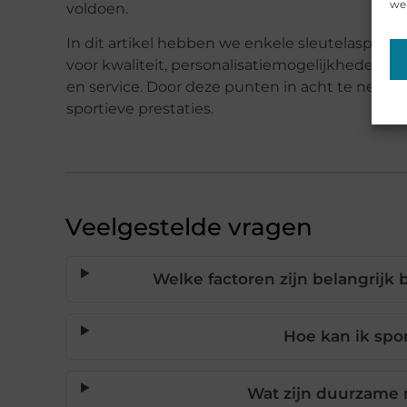
web
voldoen.
In dit artikel hebben we enkele sleutelaspecte
voor kwaliteit, personalisatiemogelijkheden, 
en service. Door deze punten in acht te nemen
sportieve prestaties.
Veelgestelde vragen
Welke factoren zijn belangrijk b
Hoe kan ik spor
Wat zijn duurzame m