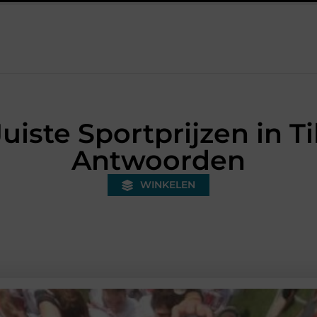
nded warehouse in Nederland en waarom wordt het steeds belangrij
uiste Sportprijzen in T
Antwoorden
WINKELEN