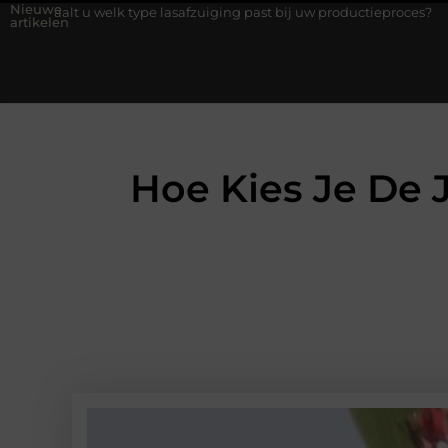
Nieuwe
k type lasafzuiging past bij uw productieproces?
Wat is een bo
artikelen
Hoe Kies Je De J