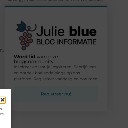
n.
Word lid
van onze
blogcommunity!
Inspireer en laat je inspireren! Schrijf, lees
en ontdek boeiende blogs op ons
platform. Registreer vandaag en doe mee.
Registreer nu!
en
eze