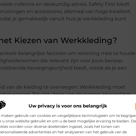
de collectie en deskundig advies. Safety First biedt
rustingen en accessoires, allemaal van hoge kwaliteit.
odat je gemakkelijk vanuit huis je werkkleding kunt
 het Kiezen van Werkkleding?
er enkele belangrijke factoren om rekening mee te houde
ligheidsnormen die relevant zijn voor jouw beroep.
 voldoende bewegingsvrijheid biedt, vooral als je een
eid van de kleding te overwegen. Werkkleding moet
atig wassen. Tot slot, denk aan de kosten. Hoewel het
s te gaan, is het vaak kosteneffectiever om te investeren
Uw privacy is voor ons belangrijk
t.
 maken gebruik van cookies en vergelijkbare technologieën om te begrijp
k Werkkleding
 u onze website gebruikt en om u de best mogelijke ervaring te bieden. D
kies worden voor diverse doeleinden ingezet, zoals het tonen van
ersonaliseerde advertenties en het analyseren van het gebruik van de