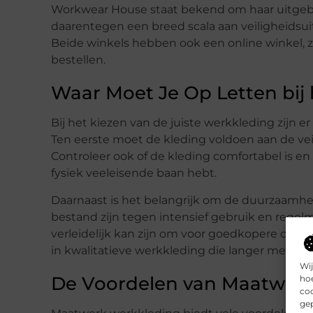
Workwear House staat bekend om haar uitgebrei
daarentegen een breed scala aan veiligheidsuit
Beide winkels hebben ook een online winkel, z
bestellen.
Waar Moet Je Op Letten bij
Bij het kiezen van de juiste werkkleding zijn 
Ten eerste moet de kleding voldoen aan de vei
Controleer ook of de kleding comfortabel is en
fysiek veeleisende baan hebt.
Daarnaast is het belangrijk om de duurzaamh
bestand zijn tegen intensief gebruik en regelm
verleidelijk kan zijn om voor goedkopere optie
in kwalitatieve werkkleding die langer meegaa
Wij
De Voordelen van Maatwer
hoe
coo
gep