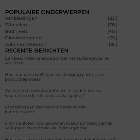
POPULAIRE ONDERWERPEN
Aanbiedingen
(83 )
Winkelen
(78 )
e
Bedrijven
(40 )
Dienstverlening
(35 )
Auto’s en Motoren
(19 )
RECENTE BERICHTEN
Een beschutte veranda zonder het buitengevoel te
verliezen
Hoe bepaalt u welk type lasafzuiging past bij uw
productieproces?
Wat is een bonded warehouse in Nederland en
waarom wordt het steeds belangrijker?
Glamping aan zee met kinderen zonder
kampeerstress
Slimme sloten voor gezinnen in Bunschoten: gemak,
veiligheid en controle via je smartphone
Hoe zorg je voor continuïteit binnen het VvE-bestuur?