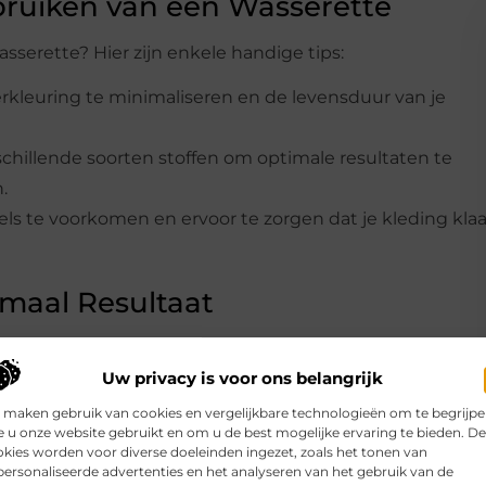
bruiken van een Wasserette
sserette? Hier zijn enkele handige tips:
erkleuring te minimaliseren en de levensduur van je
hillende soorten stoffen om optimale resultaten te
.
els te voorkomen en ervoor te zorgen dat je kleding klaa
imaal Resultaat
je ervaring nog beter maken, zoals:
Uw privacy is voor ons belangrijk
 maken gebruik van cookies en vergelijkbare technologieën om te begrijp
 u onze website gebruikt en om u de best mogelijke ervaring te bieden. D
voor zowel je kleding als het milieu.
kies worden voor diverse doeleinden ingezet, zoals het tonen van
ersonaliseerde advertenties en het analyseren van het gebruik van de