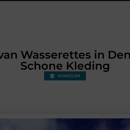
 een bonded warehouse in Nederland en waarom wordt het steeds be
an Wasserettes in Den 
Schone Kleding
WINKELEN