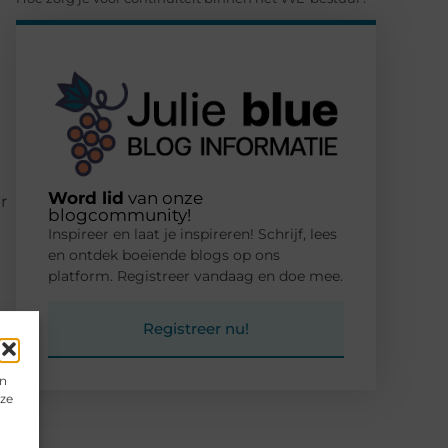
Word lid
van onze
r
blogcommunity!
Inspireer en laat je inspireren! Schrijf, lees
en ontdek boeiende blogs op ons
platform. Registreer vandaag en doe mee.
Registreer nu!
en
eze