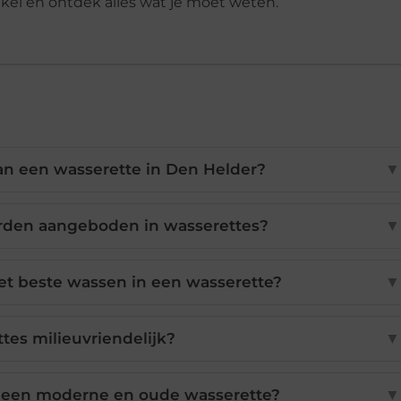
ikel en ontdek alles wat je moet weten.
an een wasserette in Den Helder?
▼
orden aangeboden in wasserettes?
▼
et beste wassen in een wasserette?
▼
ttes milieuvriendelijk?
▼
en een moderne en oude wasserette?
▼