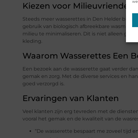
web
Kiezen voor Milieuvriendelij
Steeds meer wasserettes in Den Helder bieden
gebruik van biologisch afbreekbare wasmiddel
milieu te minimaliseren. Dit is niet alleen goe
kleding.
Waarom Wasserettes Een B
Een bezoek aan de wasserette gaat verder dan a
gemak en zorg. Met de diverse services en handig
goed verzorgd is.
Ervaringen van Klanten
Veel klanten zijn erg tevreden met de dienste
vooral het gemak en de kwaliteit van de wasre
“De wasserette bespaart me zoveel tijd en 