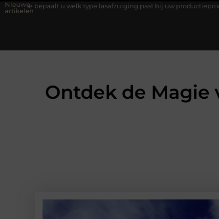
Nieuwe
t u welk type lasafzuiging past bij uw productieproces?
Wat is
artikelen
Ontdek de Magie v