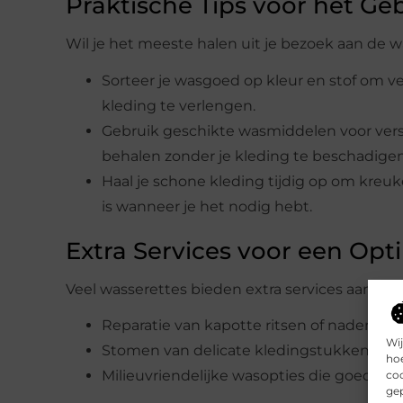
Praktische Tips voor het Ge
Wil je het meeste halen uit je bezoek aan de wa
Sorteer je wasgoed op kleur en stof om v
kleding te verlengen.
Gebruik geschikte wasmiddelen voor versc
behalen zonder je kleding te beschadigen
Haal je schone kleding tijdig op om kreuk
is wanneer je het nodig hebt.
Extra Services voor een Opt
Veel wasserettes bieden extra services aan die 
Reparatie van kapotte ritsen of naden.
Wij
Stomen van delicate kledingstukken.
hoe
Milieuvriendelijke wasopties die goed zijn 
coo
gep