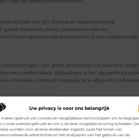
ijkt voor de laatste evenementen.
t bekend staat om zijn diverse en experimentele
nt-garde theaterstukken, poëzieavonden en
latform voor opkomende artiesten en is een uitstekende
voorstellingen, van grote producties tot kleinere, meer
iten en comfortabele zitplaatsen, is het de perfecte ple
an komedie, drama of musicals, er is altijd iets te belev
heaterpersoonlijkheid
Uw privacy is voor ons belangrijk
 maken gebruik van cookies en vergelijkbare technologieën om te begrijp
 u onze website gebruikt en om u de best mogelijke ervaring te bieden. D
isseur en dramaturg, is een van de drijvende krachten
kies worden voor diverse doeleinden ingezet, zoals het tonen van
m. In een recent interview deelde zij haar visie op de
ersonaliseerde advertenties en het analyseren van het gebruik van de