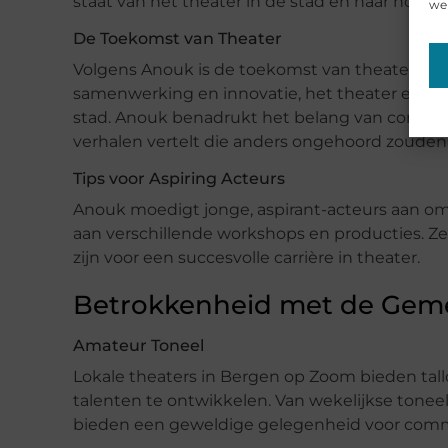
staat van het theater in de stad en haar hoop 
web
De Toekomst van Theater
Volgens Anouk is de toekomst van theater in 
samenwerking en innovatie, het theater een cent
stad. Anouk benadrukt het belang van commu
verhalen vertelt die anders ongehoord zouden 
Tips voor Aspiring Acteurs
Anouk moedigt jonge, aspirant-acteurs aan om 
aan verschillende workshops en producties. Ze
zijn voor een succesvolle carrière in theater.
Betrokkenheid met de Ge
Amateur Toneel
Lokale theaters in Bergen op Zoom bieden ta
talenten te ontwikkelen. Van wekelijkse toneel
bieden een geweldige gelegenheid voor commun