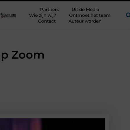
jker?
Glamping aan zee met kinderen zonder kampeerstress
Partners
Uit de Media
Wie zijn wij?
Ontmoet het team
Contact
Auteur worden
 op Zoom