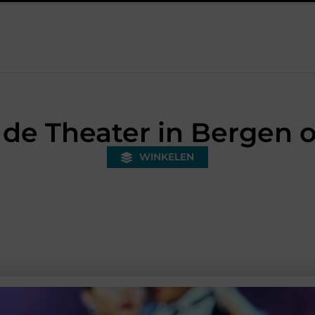
onded warehouse in Nederland en waarom wordt het steeds belangri
de Theater in Bergen
WINKELEN