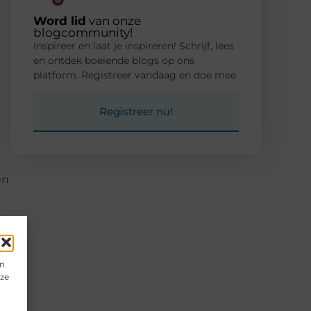
Word lid
van onze
blogcommunity!
Inspireer en laat je inspireren! Schrijf, lees
en ontdek boeiende blogs op ons
platform. Registreer vandaag en doe mee.
Registreer nu!
k
en
en
eze