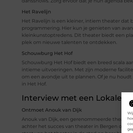
dansshows. Zorg ervoor dat je hun agenda bek
Het Ravelijn
Het Ravelijn is een kleiner, intiem theater da
programmering. Hier kun je genieten van ava
kleinkunstoptredens. Dit theater biedt een p
plek om nieuwe talenten te ontdekken.
Schouwburg Het Hof
Schouwburg Het Hof biedt een breed scala aan 
intieme uitvoeringen. Met zijn moderne facilite
om een avondje uit te plannen. Of je nu houdt v
in Het Hof.
Interview met een Lokale T
Ontmoet Anouk van Dijk
Wij
hoe
Anouk van Dijk, een gerenommeerde theaterreg
coo
achter het succes van theater in Bergen op Zoo
gep