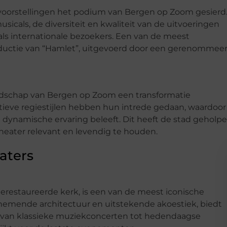
voorstellingen het podium van Bergen op Zoom gesierd
cals, de diversiteit en kwaliteit van de uitvoeringen
als internationale bezoekers. Een van de meest
ductie van “Hamlet”, uitgevoerd door een gerenommee
andschap van Bergen op Zoom een transformatie
ieve regiestijlen hebben hun intrede gedaan, waardoor
ynamische ervaring beleeft. Dit heeft de stad geholp
heater relevant en levendig te houden.
aters
erestaureerde kerk, is een van de meest iconische
nemende architectuur en uitstekende akoestiek, biedt
n, van klassieke muziekconcerten tot hedendaagse