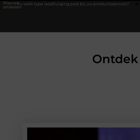
Nieuwe
lk type lasafzuiging past bij uw productieproces?
Wat is een b
artikelen
Ontdek 