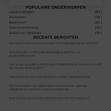
POPULAIRE ONDERWERPEN
Aanbiedingen
(83 )
Winkelen
(78 )
Bedrijven
(40 )
Dienstverlening
(35 )
Auto’s en Motoren
(19 )
RECENTE BERICHTEN
Een beschutte veranda zonder het buitengevoel te verliezen
Hoe bepaalt u welk type lasafzuiging past bij uw
productieproces?
Wat is een bonded warehouse in Nederland en waarom wordt
het steeds belangrijker?
Glamping aan zee met kinderen zonder kampeerstress
Slimme sloten voor gezinnen in Bunschoten: gemak,
veiligheid en controle via je smartphone
Hoe zorg je voor continuïteit binnen het VvE-bestuur?