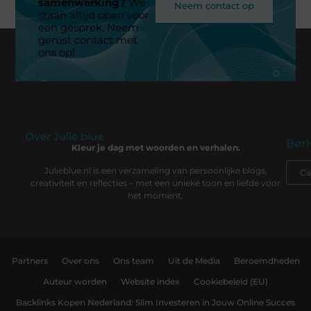
samenwerking?
We
Neem contact op
staan altijd open voor
een gesprek. Neem
gerust contact met
ons op!
Over Julie blue
Beri
Kleur je dag met woorden en verhalen.
Julieblue.nl is een verzameling van persoonlijke blogs,
creativiteit en reflecties – met een unieke toon en liefde voor
het moment.
Partners
Over ons
Ons team
Uit de Media
Beroemdheden
Auteur worden
Website index
Cookiebeleid (EU)
Backlinks Kopen Nederland: Slim Investeren in Jouw Online Succes