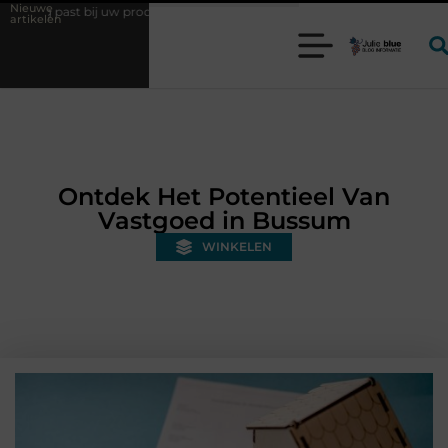
Nieuwe
uctieproces?
Wat is een bonded warehouse in Nederland en waarom w
artikelen
Ontdek Het Potentieel Van
Vastgoed in Bussum
WINKELEN