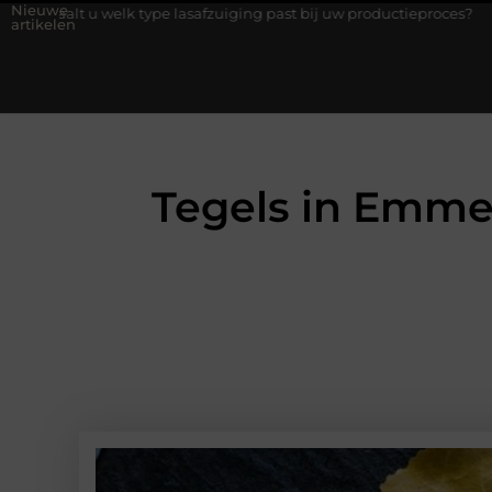
Nieuwe
lk type lasafzuiging past bij uw productieproces?
Wat is een b
artikelen
Tegels in Emme