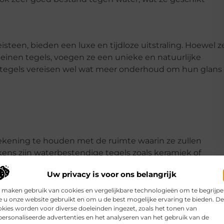
isteen, bieden een luxe en tijdloze uitstraling. Hoewel z
einen tegels, voegen ze een unieke en natuurlijke
n tegels vereisen wel wat meer onderhoud om hun glans
 rekening te houden met de ruimte waarin ze zullen
ens zijn waterbestendige tegels zoals keramiek of
 slaapkamers kun je kiezen voor een warmere uitstralin
Uw privacy is voor ons belangrijk
 maken gebruik van cookies en vergelijkbare technologieën om te begrijp
 u onze website gebruikt en om u de best mogelijke ervaring te bieden. D
kies worden voor diverse doeleinden ingezet, zoals het tonen van
ten passen bij de rest van je interieur. Lichte kleuren
ersonaliseerde advertenties en het analyseren van het gebruik van de
ken, terwijl donkere kleuren een gevoel van intimiteit e