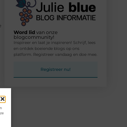
e
Word lid
van onze
blogcommunity!
Inspireer en laat je inspireren! Schrijf, lees
en ontdek boeiende blogs op ons
platform. Registreer vandaag en doe mee.
Registreer nu!
g
en
eze
n