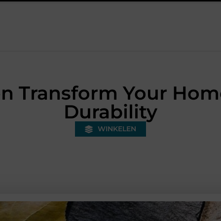
onded warehouse in Nederland en waarom wordt het steeds belangri
n Transform Your Home
Durability
WINKELEN