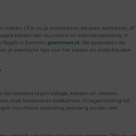
hil maken. Of je nu je woonkamer, keuken, badkamer, of
 tegels bieden een duurzame en stijlvolle oplossing. In
an Tegels in Emmen.
goemmen.nl
. We bespreken de
ven je praktische tips voor het kiezen en onderhouden
?
ijn bestand tegen slijtage, krassen en vlekken,
mtes zoals keukens en badkamers. In tegenstelling tot
els hun mooie uitstraling jarenlang zonder veel
e variëteit aan stijlen, kleuren en patronen. Of je nu v