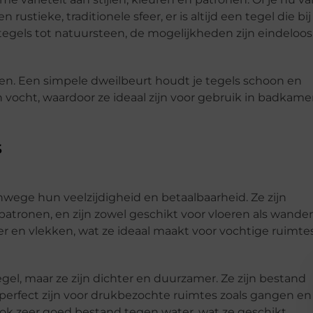
rustieke, traditionele sfeer, er is altijd een tegel die bij
tegels tot natuursteen, de mogelijkheden zijn eindeloos
en. Een simpele dweilbeurt houdt je tegels schoon en
 vocht, waardoor ze ideaal zijn voor gebruik in badkame
s
nwege hun veelzijdigheid en betaalbaarheid. Ze zijn
 patronen, en zijn zowel geschikt voor vloeren als wande
r en vlekken, wat ze ideaal maakt voor vochtige ruimtes
gel, maar ze zijn dichter en duurzamer. Ze zijn bestand
 perfect zijn voor drukbezochte ruimtes zoals gangen en
ook zeer goed bestand tegen water, wat ze geschikt