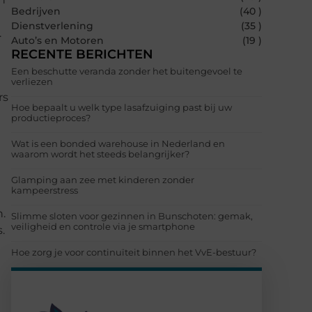
Bedrijven
(40 )
Dienstverlening
(35 )
.
Auto’s en Motoren
(19 )
RECENTE BERICHTEN
Een beschutte veranda zonder het buitengevoel te
verliezen
rs
Hoe bepaalt u welk type lasafzuiging past bij uw
productieproces?
Wat is een bonded warehouse in Nederland en
waarom wordt het steeds belangrijker?
Glamping aan zee met kinderen zonder
kampeerstress
n.
Slimme sloten voor gezinnen in Bunschoten: gemak,
veiligheid en controle via je smartphone
.
Hoe zorg je voor continuïteit binnen het VvE-bestuur?