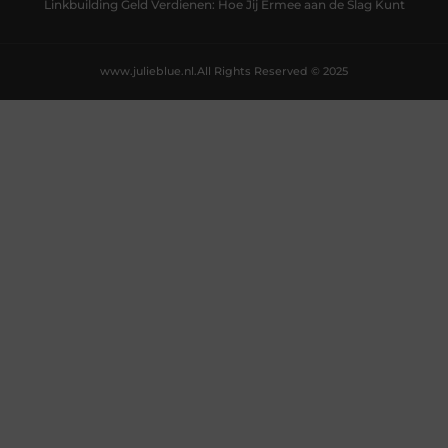
Linkbuilding Geld Verdienen: Hoe Jij Ermee aan de Slag Kunt
www.julieblue.nl.
All Rights Reserved © 2025