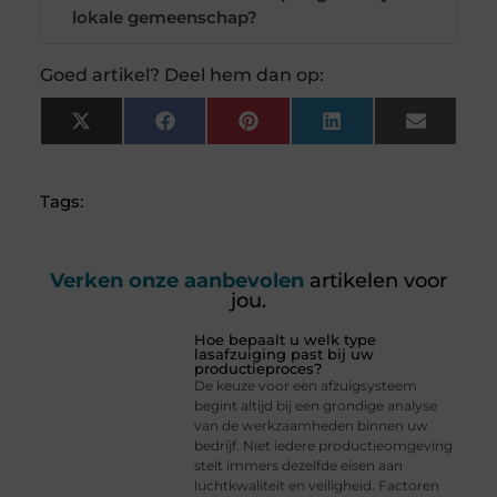
lokale gemeenschap?
Goed artikel? Deel hem dan op:
X
Facebook
Pinterest
LinkedIn
Email
(Twitter)
Tags:
Verken onze aanbevolen
artikelen voor
jou.
Hoe bepaalt u welk type
lasafzuiging past bij uw
productieproces?
De keuze voor een afzuigsysteem
begint altijd bij een grondige analyse
van de werkzaamheden binnen uw
bedrijf. Niet iedere productieomgeving
stelt immers dezelfde eisen aan
luchtkwaliteit en veiligheid. Factoren