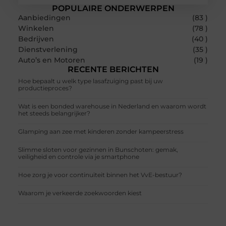
POPULAIRE ONDERWERPEN
Aanbiedingen
(83 )
Winkelen
(78 )
Bedrijven
(40 )
Dienstverlening
(35 )
Auto’s en Motoren
(19 )
RECENTE BERICHTEN
Hoe bepaalt u welk type lasafzuiging past bij uw
productieproces?
Wat is een bonded warehouse in Nederland en waarom wordt
het steeds belangrijker?
Glamping aan zee met kinderen zonder kampeerstress
Slimme sloten voor gezinnen in Bunschoten: gemak,
veiligheid en controle via je smartphone
Hoe zorg je voor continuïteit binnen het VvE-bestuur?
Waarom je verkeerde zoekwoorden kiest