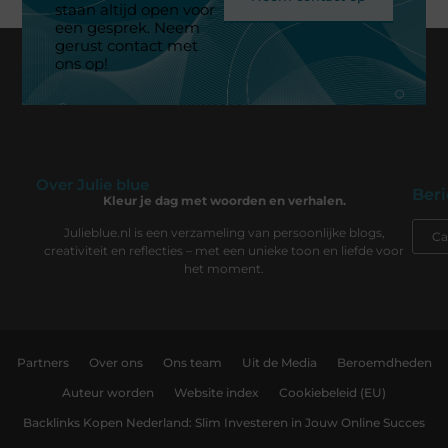
staan altijd open voor
een gesprek. Neem
gerust contact met
ons op!
Over Julie blue
Beri
Kleur je dag met woorden en verhalen.
Julieblue.nl is een verzameling van persoonlijke blogs,
creativiteit en reflecties – met een unieke toon en liefde voor
het moment.
Partners
Over ons
Ons team
Uit de Media
Beroemdheden
Auteur worden
Website index
Cookiebeleid (EU)
Backlinks Kopen Nederland: Slim Investeren in Jouw Online Succes