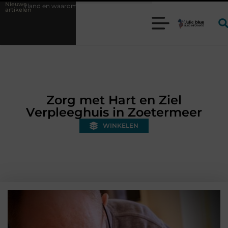
Nieuwe
 wordt het steeds belangrijker?
Glamping aan zee met kinderen zo
artikelen
Zorg met Hart en Ziel
Verpleeghuis in Zoetermeer
WINKELEN