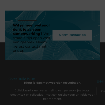
Wil je meer wetenof
denk je aan een
samenwerking?
We
Neem contact op
staan altijd open voor
een gesprek. Neem
gerust contact met
ons op!
Over Julie blue
Beri
Kleur je dag met woorden en verhalen.
Julieblue.nl is een verzameling van persoonlijke blogs,
creativiteit en reflecties – met een unieke toon en liefde voor
het moment.