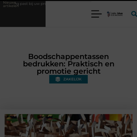
Nieuwe
uw productieproces?
Wat is een bonded warehouse in Nederland en wa
artikelen
Boodschappentassen
bedrukken: Praktisch en
promotie gericht
ZAKELIJK