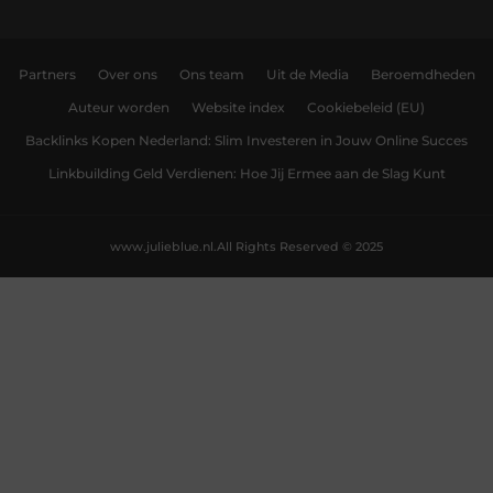
Partners
Over ons
Ons team
Uit de Media
Beroemdheden
Auteur worden
Website index
Cookiebeleid (EU)
Backlinks Kopen Nederland: Slim Investeren in Jouw Online Succes
Linkbuilding Geld Verdienen: Hoe Jij Ermee aan de Slag Kunt
www.julieblue.nl.
All Rights Reserved © 2025