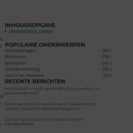
INHOUDSOPGAVE
Veelgestelde vragen
is
POPULAIRE ONDERWERPEN
t
Aanbiedingen
(83 )
Winkelen
(78 )
Bedrijven
(40 )
Dienstverlening
(35 )
Auto’s en Motoren
(19 )
RECENTE BERICHTEN
Hoe bepaalt u welk type lasafzuiging past bij uw
productieproces?
je
n
Wat is een bonded warehouse in Nederland en
waarom wordt het steeds belangrijker?
Glamping aan zee met kinderen zonder
kampeerstress
n