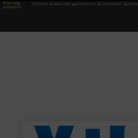
Nieuwe
imme sloten voor gezinnen in Bunschoten: gemak, veiligheid en cont
artikelen