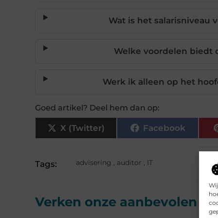
Wat is het salarisniveau 
Welke voordelen biedt d
Werk ik alleen op het hoof
Goed artikel? Deel hem dan op:
X (Twitter)
Facebook
advisering
,
auditor
,
IT
Tags:
Wij
hoe
Verken onze aanbevolen
art
coo
gep