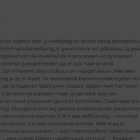
enior auditor ben jij veelzijdig en divers bezig binnenshu
 informatiebeveiliging, it governance en gdpr/avg. Jij gaa
ardigheid van de inwonende it processen en systemen
j diverse gelegenheden ga je ook naar andere
 zijn inherent sfeer, cultuur en vraagstukken. Met een
n breng je ze in kaart. Je beoordeelt beheersmaatregelen en
de lichaam en fabriceren impact. Bijeen met het team
 ’s en externe partijen maak jij van elke dag een
ist en weet processen goed te beheersen. Daarnaast sta 
visering. Overigens zien wij gaarne onderstaande aanpunte
e werkervaring waarvan 3 of 4 jaar zelfstandig ; – ervaring
erse niveau ’s in een complexe omtrek. Wat mag je
al mooie voorwaarden : – een marktconform salaris tusse
; – een goede balans tussen werk en privé ; – flexibele