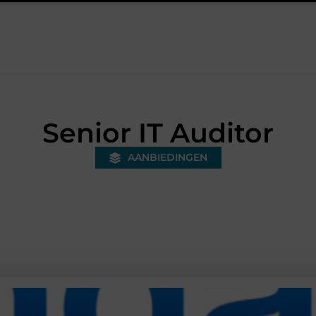
role via je smartphone
Hoe zorg je voor continuïteit binnen he
Senior IT Auditor
AANBIEDINGEN