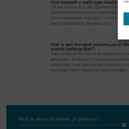
web
Hoe bepaalt u welk type lasafzuigin
De keuze voor een afzuigsysteem begint a
werkzaamheden binnen uw bedrijf. Niet 
immers dezelfde eisen aan luchtkwaliteit 
aantal lasplekken, de gebruikte
Wat is een bonded warehouse in N
steeds belangrijker?
Internationale handel is de afgelopen jar
geworden. Bedrijven importeren goederen
producten vaak niet meteen invoeren in 
vanwege administratieve verplichtingen,
Had je deze artikelen al gelezen?