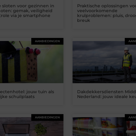
 sloten voor gezinnen in
Praktische oplossingen vo
oten: gemak, veiligheid
veelvoorkomende
role via je smartphone
krulproblemen: pluis, dro
breuk
AANBIEDINGEN
AAN
ectenhotel: jouw tuin als
Dakdekkersdiensten Midd
ijke schuilplaats
Nederland: jouw ideale ke
AANBIEDINGEN
AAN