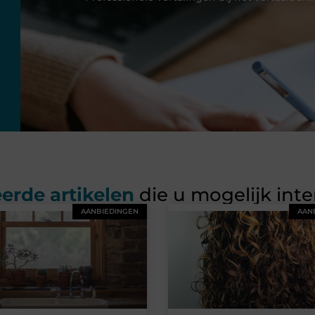
erde artikelen
die u mogelijk int
AANBIEDINGEN
AAN