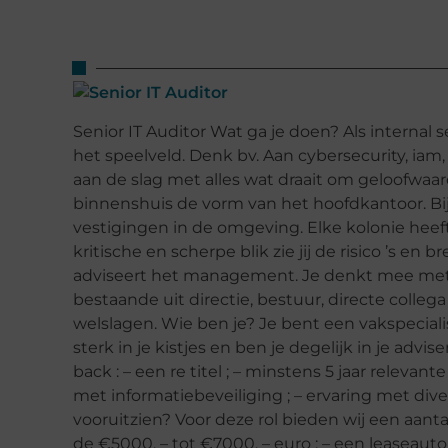
Senior IT Auditor Wat ga je doen? Als internal s
het speelveld. Denk bv. Aan cybersecurity, iam,
aan de slag met alles wat draait om geloofwa
binnenshuis de vorm van het hoofdkantoor. Bi
vestigingen in de omgeving. Elke kolonie heeft
kritische en scherpe blik zie jij de risico ’s e
adviseert het management. Je denkt mee met 
bestaande uit directie, bestuur, directe collega
welslagen. Wie ben je? Je bent een vakspecial
sterk in je kistjes en ben je degelijk in je ad
back : – een re titel ; – minstens 5 jaar relevant
met informatiebeveiliging ; – ervaring met div
vooruitzien? Voor deze rol bieden wij een aant
de €5000, – tot €7000, – euro ; – een leaseauto 