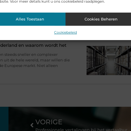
site. Voor meer details kunt u ons cookiebeleid raadplegen.
g past bij uw productieproces?
ltijd bij een grondige analyse van de
iedere productieomgeving stelt
en veiligheid. Factoren zoals het
Alles Toestaan
Cookies Beheren
Cookiebeleid
ederland en waarom wordt het
en steeds sneller en complexer
 uit de hele wereld, maar willen die
de Europese markt. Niet alleen
VORIGE
Professionele vertalingen bij het vertaalbureau Duits