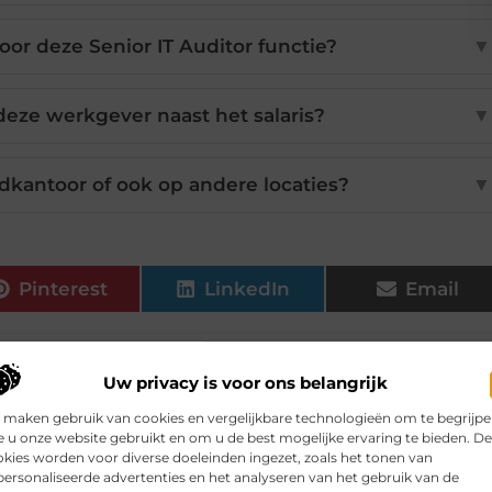
voor deze Senior IT Auditor functie?
▼
eze werkgever naast het salaris?
▼
dkantoor of ook op andere locaties?
▼
Pinterest
LinkedIn
Email
Uw privacy is voor ons belangrijk
 maken gebruik van cookies en vergelijkbare technologieën om te begrijp
 u onze website gebruikt en om u de best mogelijke ervaring te bieden. D
ikelen voor jou.
kies worden voor diverse doeleinden ingezet, zoals het tonen van
ersonaliseerde advertenties en het analyseren van het gebruik van de