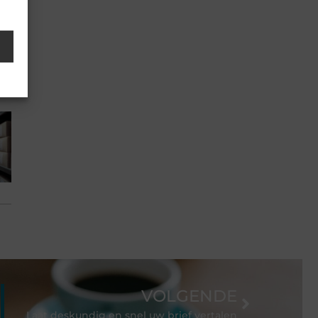
VOLGENDE
Laat deskundig en snel uw brief vertalen