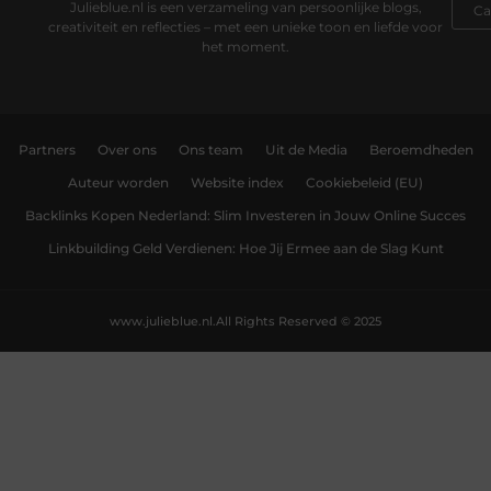
Julieblue.nl is een verzameling van persoonlijke blogs,
creativiteit en reflecties – met een unieke toon en liefde voor
het moment.
Partners
Over ons
Ons team
Uit de Media
Beroemdheden
Auteur worden
Website index
Cookiebeleid (EU)
Backlinks Kopen Nederland: Slim Investeren in Jouw Online Succes
Linkbuilding Geld Verdienen: Hoe Jij Ermee aan de Slag Kunt
www.julieblue.nl.
All Rights Reserved © 2025