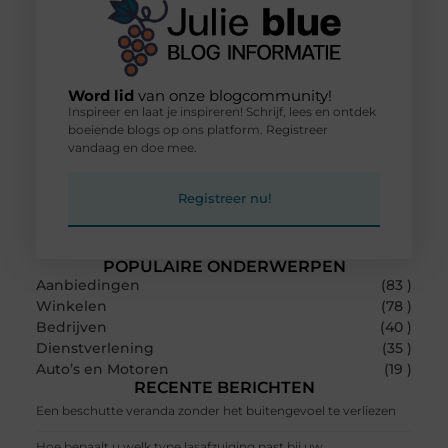
Word lid
van onze blogcommunity!
Inspireer en laat je inspireren! Schrijf, lees en ontdek
boeiende blogs op ons platform. Registreer
vandaag en doe mee.
Registreer nu!
POPULAIRE ONDERWERPEN
Aanbiedingen
(83 )
Winkelen
(78 )
Bedrijven
(40 )
Dienstverlening
(35 )
Auto’s en Motoren
(19 )
RECENTE BERICHTEN
Een beschutte veranda zonder het buitengevoel te verliezen
Hoe bepaalt u welk type lasafzuiging past bij uw