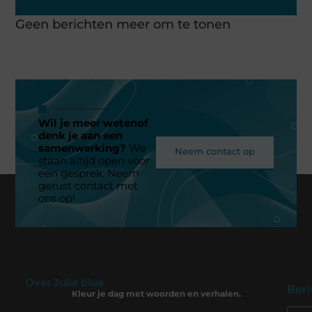
Geen berichten meer om te tonen
Wil je meer wetenof
denk je aan een
samenwerking?
We
Neem contact op
staan altijd open voor
een gesprek. Neem
gerust contact met
ons op!
Over Julie blue
Beri
Kleur je dag met woorden en verhalen.