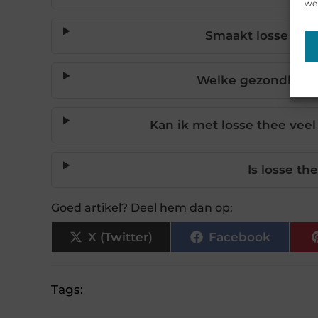
web
Smaakt losse thee
Welke gezondheids
Kan ik met losse thee vee
Is losse th
Goed artikel? Deel hem dan op:
X (Twitter)
Facebook
Tags: