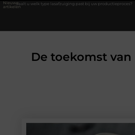
Nieuwe
ype lasafzuiging past bij uw productieproces?
Wat is een bonde
artikelen
De toekomst van 