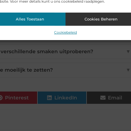
site. Voor meer details kunt u ons cookiebeleid raadplegen.
 beter dan thee uit zakjes?
▼
Alles Toestaan
Cookies Beheren
Cookiebeleid
voordelen heeft losse thee?
▼
l verschillende smaken uitproberen?
▼
ee moeilijk te zetten?
▼
Pinterest
LinkedIn
Email