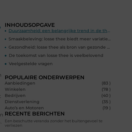
INHOUDSOPGAVE
e
Duurzaamheid: een belangrijke trend in de theewereld
Smaakbeleving: losse thee biedt meer variatie en diepgang
Gezondheid: losse thee als bron van gezonde voedingsstoffen
De toekomst van losse thee is veelbelovend
Veelgestelde vragen
n
POPULAIRE ONDERWERPEN
Aanbiedingen
(83 )
Winkelen
(78 )
Bedrijven
(40 )
t
Dienstverlening
(35 )
Auto’s en Motoren
(19 )
RECENTE BERICHTEN
un
Een beschutte veranda zonder het buitengevoel te
.
verliezen