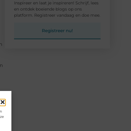
Inspireer en laat je inspireren! Schrijf, lees
en ontdek boeiende blogs op ons
platform. Registreer vandaag en doe mee.
Registreer nu!
n
an
en
eze