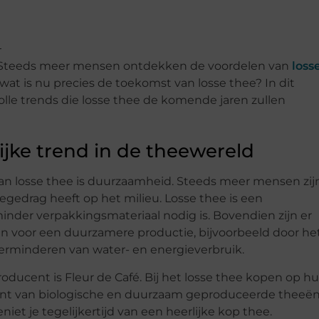
t. Steeds meer mensen ontdekken de voordelen van
loss
wat is nu precies de toekomst van losse thee? In dit
le trends die losse thee de komende jaren zullen
jke trend in de theewereld
van losse thee is duurzaamheid. Steeds meer mensen zij
gedrag heeft op het milieu. Losse thee is een
nder verpakkingsmateriaal nodig is. Bovendien zijn er
n voor een duurzamere productie, bijvoorbeeld door he
verminderen van water- en energieverbruik.
ucent is Fleur de Café. Bij het losse thee kopen op h
ment van biologische en duurzaam geproduceerde theeën
iet je tegelijkertijd van een heerlijke kop thee.