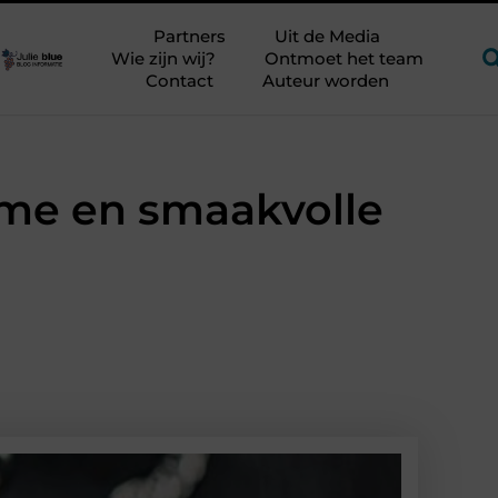
?
Glamping aan zee met kinderen zonder kampeerstress
S
Partners
Uit de Media
Wie zijn wij?
Ontmoet het team
Contact
Auteur worden
ame en smaakvolle