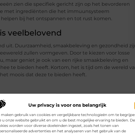
eën zien die specifiek gericht zijn op het bevorderen
hee met ingrediënten die het immuunsysteem
 helpen bij het ontspannen en tot rust komen.
is veelbelovend
end uit. Duurzaamheid, smaakbeleving en gezondheid zij
eewereld zullen vormgeven. Door te kiezen voor losse
ieu, maar geniet je ook van een rijke smaakbeleving en
hee te bieden heeft. Kortom, het is tijd om de wereld v
 het moois dat deze te bieden heeft.
Uw privacy is voor ons belangrijk
 maken gebruik van cookies en vergelijkbare technologieën om te begrijp
 u onze website gebruikt en om u de best mogelijke ervaring te bieden. D
kies worden voor diverse doeleinden ingezet, zoals het tonen van
ee duurzamer dan theezakjes?
▼
ersonaliseerde advertenties en het analyseren van het gebruik van de