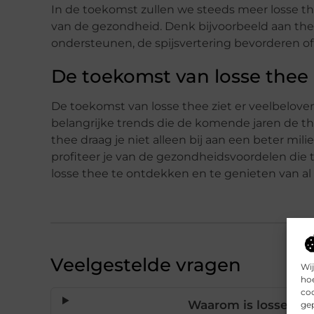
In de toekomst zullen we steeds meer losse the
van de gezondheid. Denk bijvoorbeeld aan t
ondersteunen, de spijsvertering bevorderen of
De toekomst van losse thee 
De toekomst van losse thee ziet er veelbelov
belangrijke trends die de komende jaren de th
thee draag je niet alleen bij aan een beter mil
profiteer je van de gezondheidsvoordelen die t
losse thee te ontdekken en te genieten van al
Veelgestelde vragen
Wij
hoe
coo
Waarom is losse th
gep