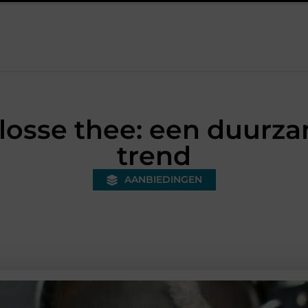
d warehouse in Nederland en waarom wordt het steeds belangrijker
losse thee: een duurz
trend
AANBIEDINGEN