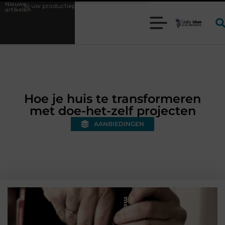
Nieuwe
ieproces?
Wat is een bonded warehouse in Nederland en waarom wordt
artikelen
Hoe je huis te transformeren
met doe-het-zelf projecten
AANBIEDINGEN