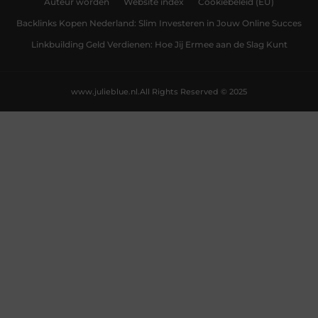
Auteur worden
Website index
Cookiebeleid (EU)
Backlinks Kopen Nederland: Slim Investeren in Jouw Online Succes
Linkbuilding Geld Verdienen: Hoe Jij Ermee aan de Slag Kunt
www.julieblue.nl.
All Rights Reserved © 2025