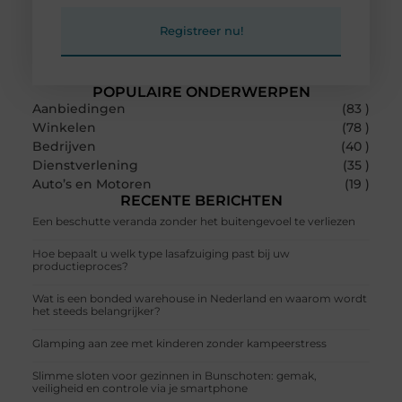
Registreer nu!
POPULAIRE ONDERWERPEN
Aanbiedingen
(83 )
Winkelen
(78 )
Bedrijven
(40 )
Dienstverlening
(35 )
Auto’s en Motoren
(19 )
RECENTE BERICHTEN
Een beschutte veranda zonder het buitengevoel te verliezen
Hoe bepaalt u welk type lasafzuiging past bij uw
productieproces?
Wat is een bonded warehouse in Nederland en waarom wordt
het steeds belangrijker?
Glamping aan zee met kinderen zonder kampeerstress
Slimme sloten voor gezinnen in Bunschoten: gemak,
veiligheid en controle via je smartphone