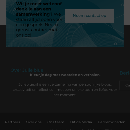
Wil je meer wetenof
denk je aan een
samenwerking?
We
Neem contact op
staan altijd open voor
een gesprek. Neem
gerust contact met
ons op!
Over Julie blue
Beri
Kleur je dag met woorden en verhalen.
Julieblue.nl is een verzameling van persoonlijke blogs,
creativiteit en reflecties – met een unieke toon en liefde voor
het moment.
Partners
Over ons
Ons team
Uit de Media
Beroemdheden