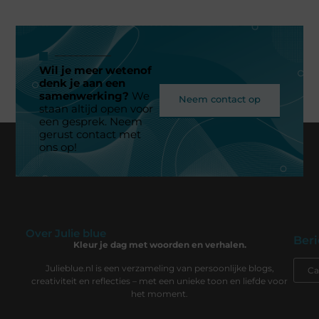
Wil je meer wetenof
denk je aan een
samenwerking?
We
Neem contact op
staan altijd open voor
een gesprek. Neem
gerust contact met
ons op!
Over Julie blue
Beri
Kleur je dag met woorden en verhalen.
Julieblue.nl is een verzameling van persoonlijke blogs,
creativiteit en reflecties – met een unieke toon en liefde voor
het moment.