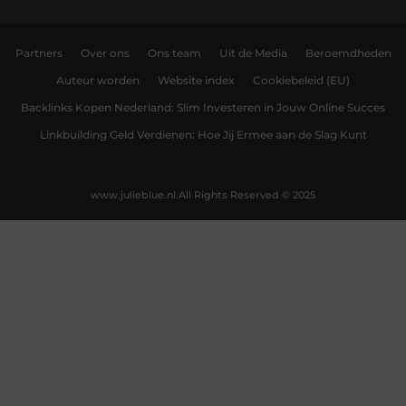
Partners
Over ons
Ons team
Uit de Media
Beroemdheden
Auteur worden
Website index
Cookiebeleid (EU)
Backlinks Kopen Nederland: Slim Investeren in Jouw Online Succes
Linkbuilding Geld Verdienen: Hoe Jij Ermee aan de Slag Kunt
www.julieblue.nl.
All Rights Reserved © 2025