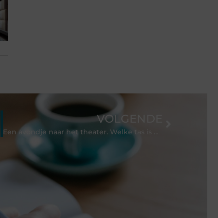
VOLGENDE
Een avondje naar het theater. Welke tas is dan handig om mee te nemen?