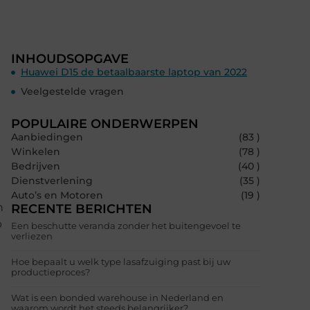
INHOUDSOPGAVE
Huawei D15 de betaalbaarste laptop van 2022
Veelgestelde vragen
POPULAIRE ONDERWERPEN
Aanbiedingen
(83 )
Winkelen
(78 )
Bedrijven
(40 )
Dienstverlening
(35 )
Auto’s en Motoren
(19 )
n
RECENTE BERICHTEN
p
Een beschutte veranda zonder het buitengevoel te
verliezen
Hoe bepaalt u welk type lasafzuiging past bij uw
productieproces?
Wat is een bonded warehouse in Nederland en
waarom wordt het steeds belangrijker?