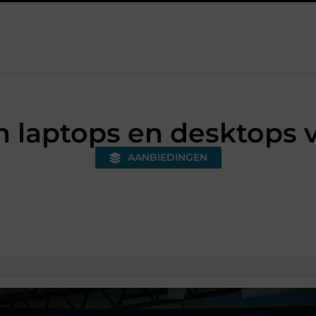
onded warehouse in Nederland en waarom wordt het steeds belangri
n laptops en desktops 
AANBIEDINGEN