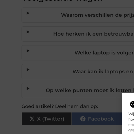
Waarom verschillen de prij
Hoe herken ik een betrouwbar
Welke laptop is volgen
Waar kan ik laptops en
Op welke punten moet ik letten 
Goed artikel? Deel hem dan op:
Wij
X (Twitter)
Facebook
hoe
coo
gep