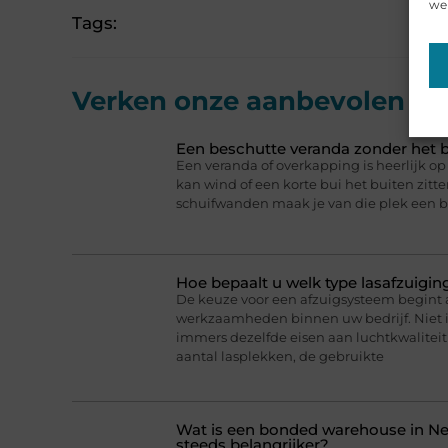
web
Tags:
Verken onze aanbevolen
art
Een beschutte veranda zonder het b
Een veranda of overkapping is heerlijk 
kan wind of een korte bui het buiten zitt
schuifwanden maak je van die plek een b
Hoe bepaalt u welk type lasafzuigin
De keuze voor een afzuigsysteem begint a
werkzaamheden binnen uw bedrijf. Niet 
immers dezelfde eisen aan luchtkwaliteit 
aantal lasplekken, de gebruikte
Wat is een bonded warehouse in N
steeds belangrijker?