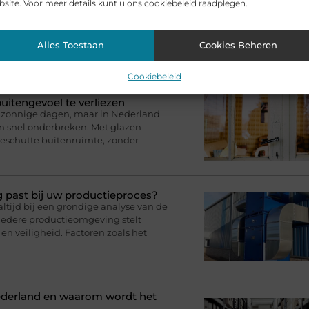
site. Voor meer details kunt u ons cookiebeleid raadplegen.
Alles Toestaan
Cookies Beheren
ikelen voor jou.
Cookiebeleid
uitengevoel te verliezen
op zonnige dagen, maar in Nederland
en snel onderbreken. Met glazen
eschutte buitenruimte, zonder
g past bij uw productieproces?
ltijd bij een grondige analyse van de
iedere productieomgeving stelt
en veiligheid. Factoren zoals het
ederland en waarom wordt het