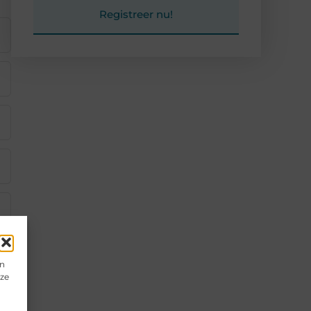
Registreer nu!
en
eze