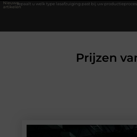
Nieuwe
lk type lasafzuiging past bij uw productieproces?
Wat is een b
artikelen
Prijzen va