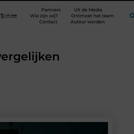
jker?
Glamping aan zee met kinderen zonder kampeerstress
Partners
Uit de Media
Wie zijn wij?
Ontmoet het team
Contact
Auteur worden
vergelijken