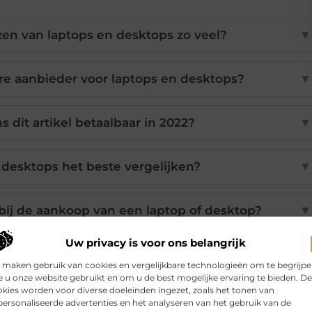
zen van laptops en desktops zo veel?
▼
e aanbieder voor laptops en desktops?
▼
s dit artikel betaalbaar in 2022?
▼
 desktops het beste vergelijken?
▼
bij de aankoop van een laptop of desktop?
▼
Uw privacy is voor ons belangrijk
 maken gebruik van cookies en vergelijkbare technologieën om te begrijp
Pinterest
LinkedIn
Email
 u onze website gebruikt en om u de best mogelijke ervaring te bieden. D
kies worden voor diverse doeleinden ingezet, zoals het tonen van
ersonaliseerde advertenties en het analyseren van het gebruik van de