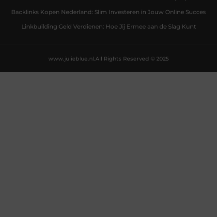
Backlinks Kopen Nederland: Slim Investeren in Jouw Online Succes
Linkbuilding Geld Verdienen: Hoe Jij Ermee aan de Slag Kunt
www.julieblue.nl.
All Rights Reserved © 2025