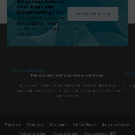
Wil je meer wetenof
denk je aan een
samenwerking?
We
Neem contact op
staan altijd open voor
een gesprek. Neem
gerust contact met
ons op!
Over Julie blue
Beri
Kleur je dag met woorden en verhalen.
Julieblue.nl is een verzameling van persoonlijke blogs,
creativiteit en reflecties – met een unieke toon en liefde voor
het moment.
Partners
Over ons
Ons team
Uit de Media
Beroemdheden
Auteur worden
Website index
Cookiebeleid (EU)