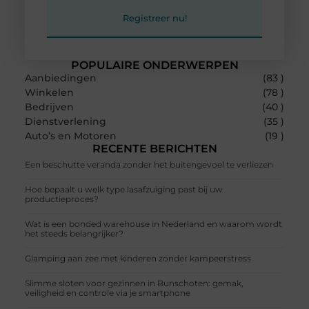
Registreer nu!
POPULAIRE ONDERWERPEN
Aanbiedingen
(83 )
Winkelen
(78 )
Bedrijven
(40 )
Dienstverlening
(35 )
Auto’s en Motoren
(19 )
RECENTE BERICHTEN
Een beschutte veranda zonder het buitengevoel te verliezen
Hoe bepaalt u welk type lasafzuiging past bij uw
productieproces?
Wat is een bonded warehouse in Nederland en waarom wordt
het steeds belangrijker?
Glamping aan zee met kinderen zonder kampeerstress
Slimme sloten voor gezinnen in Bunschoten: gemak,
veiligheid en controle via je smartphone