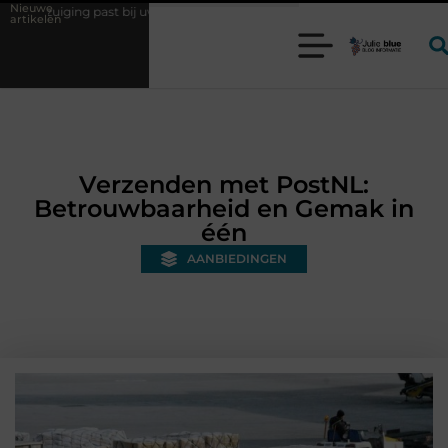
Nieuwe
j uw productieproces?
Wat is een bonded warehouse in Nederland en 
artikelen
Verzenden met PostNL:
Betrouwbaarheid en Gemak in
één
AANBIEDINGEN