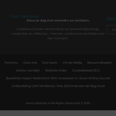
Over Julie blue
Beri
Kleur je dag met woorden en verhalen.
Julieblue.nl is een verzameling van persoonlijke blogs,
creativiteit en reflecties – met een unieke toon en liefde voor
het moment.
Partners
Over ons
Ons team
Uit de Media
Beroemdheden
Auteur worden
Website index
Cookiebeleid (EU)
Backlinks Kopen Nederland: Slim Investeren in Jouw Online Succes
Linkbuilding Geld Verdienen: Hoe Jij Ermee aan de Slag Kunt
www.julieblue.nl.
All Rights Reserved © 2025