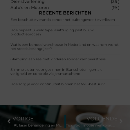
Dienstverlening
(35 )
Auto’s en Motoren
(19 )
RECENTE BERICHTEN
Een beschutte veranda zonder het buitengevoel te verliezen
Hoe bepaalt u welk type lasafzuiging past bij uw
productieproces?
Wat is een bonded warehouse in Nederland en waarom wordt
het steeds belangrijker?
Glamping aan zee met kinderen zonder kampeerstress
Slimme sloten voor gezinnen in Bunschoten: gemak,
veiligheid en controle via je smartphone
Hoe zorg je voor continuïteit binnen het VvE-bestuur?
VORIGE
VOLGENDE
IPL laser behandeling en Microneedling: populaire cosmetische behandelingen
Tips voor mooie wenkbrauwen