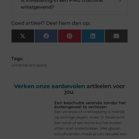
Is investering in een PMU machine
▼
winstgevend?
Goed artikel? Deel hem dan op:
X
Facebook
Pinterest
LinkedIn
Email
(Twitter)
Tags:
universal accupack
Verken onze aanbevolen
artikelen voor
jou.
Een beschutte veranda zonder het
buitengevoel te verliezen
Een veranda of overkapping is heerlijk
op zonnige dagen, maar in Nederland
kan wind of een korte bui het buiten
zitten snel onderbreken. Met glazen
schuifwanden maak je van die plek een