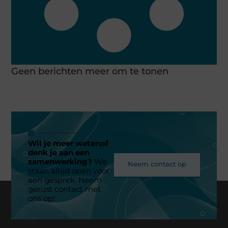
Geen berichten meer om te tonen
Wil je meer wetenof
denk je aan een
samenwerking?
We
Neem contact op
staan altijd open voor
een gesprek. Neem
gerust contact met
ons op!