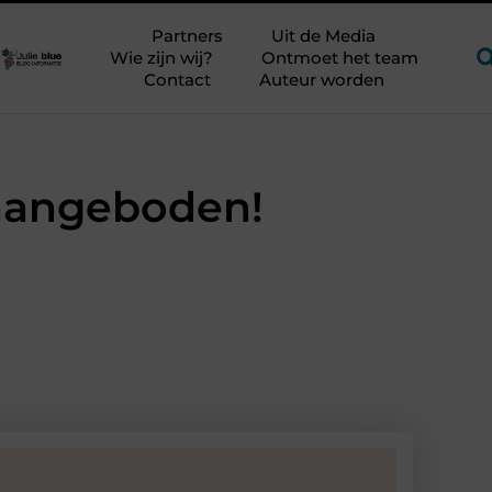
ngrijker?
Glamping aan zee met kinderen zonder kampeerstre
Partners
Uit de Media
Wie zijn wij?
Ontmoet het team
Contact
Auteur worden
e aangeboden!