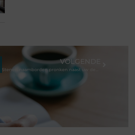
VOLGENDE
Stenen naamborden pronken naast uw deur met hun unieke karakter