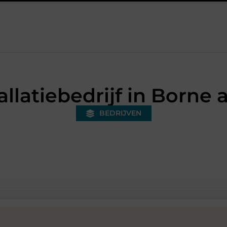
en bonded warehouse in Nederland en waarom wordt het steeds bela
allatiebedrijf in Born
BEDRIJVEN