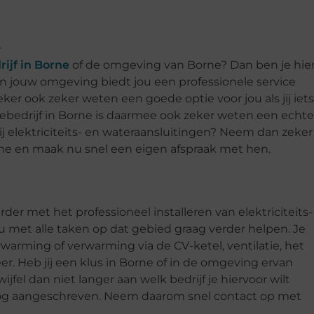
rijf in Borne
of de omgeving van Borne? Dan ben je hie
 in jouw omgeving biedt jou een professionele service
eker ook zeker weten een goede optie voor jou als jij iets
atiebedrijf in Borne is daarmee ook zeker weten een echte
 bij elektriciteits- en wateraansluitingen? Neem dan zeker
Borne en maak nu snel een eigen afspraak met hen.
erder met het professioneel installeren van elektriciteits-
jou met alle taken op dat gebied graag verder helpen. Je
rwarming of verwarming via de CV-ketel, ventilatie, het
r. Heb jij een klus in Borne of in de omgeving ervan
wijfel dan niet langer aan welk bedrijf je hiervoor wilt
hoog aangeschreven. Neem daarom snel contact op met
.