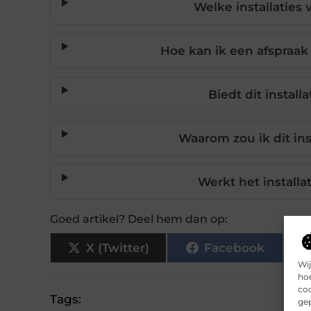
Welke installaties v
Hoe kan ik een afspraak 
Biedt dit install
Waarom zou ik dit ins
Werkt het installa
Goed artikel? Deel hem dan op:
X (Twitter)
Facebook
Wij
hoe
coo
Tags:
gep