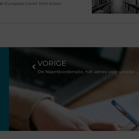
de Europese markt. Niet alleen
VORIGE
De Naambordensite, hét adres voor unieke houten naamborden