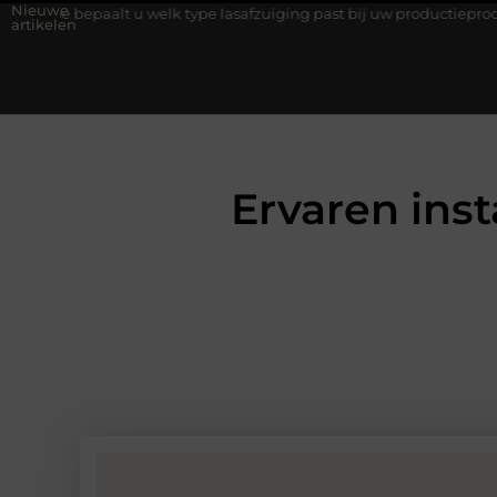
Nieuwe
u welk type lasafzuiging past bij uw productieproces?
Wat is e
artikelen
Ervaren inst