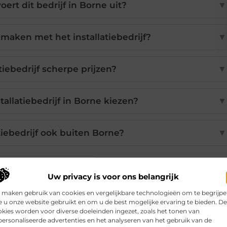
oert dit bedrijf in Borne uit?
▼
maken met het installatiebedrijf?
▼
atiebedrijf scherpe prijzen?
▼
tallatiebedrijf in Borne kiezen?
▼
tiebedrijf ook buiten Borne?
▼
Uw privacy is voor ons belangrijk
Pinterest
LinkedIn
Email
 maken gebruik van cookies en vergelijkbare technologieën om te begrijp
 u onze website gebruikt en om u de best mogelijke ervaring te bieden. D
kies worden voor diverse doeleinden ingezet, zoals het tonen van
ersonaliseerde advertenties en het analyseren van het gebruik van de