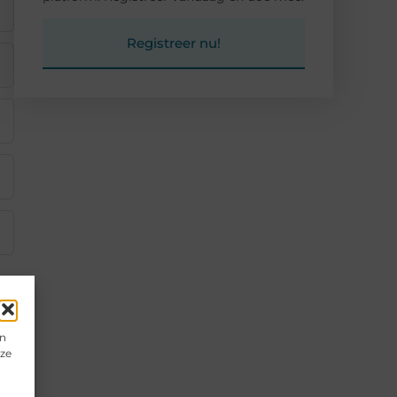
Registreer nu!
en
eze