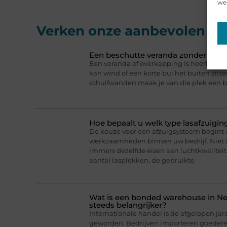
web
Verken onze aanbevolen
art
Een beschutte veranda zonder het b
Een veranda of overkapping is heerlijk 
kan wind of een korte bui het buiten zitt
schuifwanden maak je van die plek een b
Hoe bepaalt u welk type lasafzuigin
De keuze voor een afzuigsysteem begint a
werkzaamheden binnen uw bedrijf. Niet 
immers dezelfde eisen aan luchtkwaliteit 
aantal lasplekken, de gebruikte
Wat is een bonded warehouse in N
steeds belangrijker?
Internationale handel is de afgelopen jar
geworden. Bedrijven importeren goederen