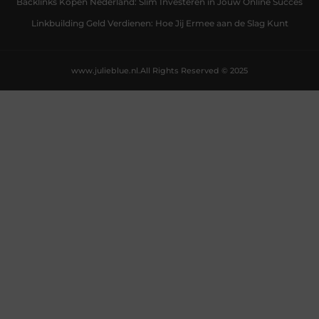
Backlinks Kopen Nederland: Slim Investeren in Jouw Online Succes
Linkbuilding Geld Verdienen: Hoe Jij Ermee aan de Slag Kunt
www.julieblue.nl.
All Rights Reserved © 2025