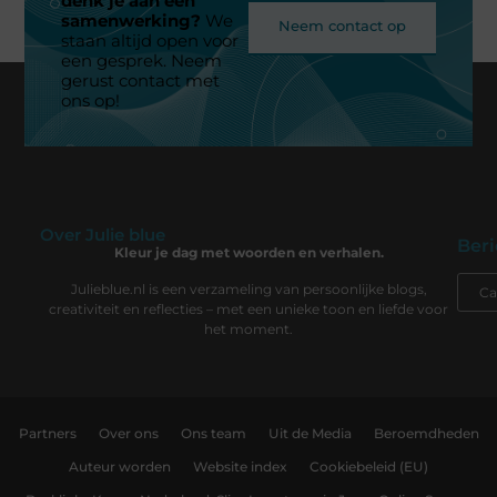
denk je aan een
samenwerking?
We
Neem contact op
staan altijd open voor
een gesprek. Neem
gerust contact met
ons op!
Over Julie blue
Beri
Kleur je dag met woorden en verhalen.
Julieblue.nl is een verzameling van persoonlijke blogs,
creativiteit en reflecties – met een unieke toon en liefde voor
het moment.
Partners
Over ons
Ons team
Uit de Media
Beroemdheden
Auteur worden
Website index
Cookiebeleid (EU)