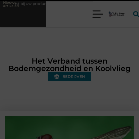
Nieuwe
w productieproces?
Wat is een bonded warehouse in Nederland en waa
artikelen
Het Verband tussen
Bodemgezondheid en Koolvlieg
BEDRIJVEN