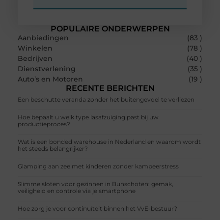
POPULAIRE ONDERWERPEN
Aanbiedingen
(83 )
Winkelen
(78 )
Bedrijven
(40 )
Dienstverlening
(35 )
Auto’s en Motoren
(19 )
RECENTE BERICHTEN
Een beschutte veranda zonder het buitengevoel te verliezen
Hoe bepaalt u welk type lasafzuiging past bij uw
productieproces?
Wat is een bonded warehouse in Nederland en waarom wordt
het steeds belangrijker?
Glamping aan zee met kinderen zonder kampeerstress
Slimme sloten voor gezinnen in Bunschoten: gemak,
veiligheid en controle via je smartphone
Hoe zorg je voor continuïteit binnen het VvE-bestuur?