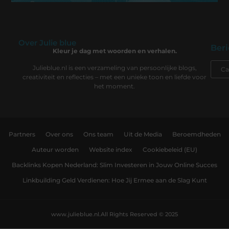
Over Julie blue
Beri
Kleur je dag met woorden en verhalen.
Julieblue.nl is een verzameling van persoonlijke blogs,
creativiteit en reflecties – met een unieke toon en liefde voor
het moment.
Partners
Over ons
Ons team
Uit de Media
Beroemdheden
Auteur worden
Website index
Cookiebeleid (EU)
Backlinks Kopen Nederland: Slim Investeren in Jouw Online Succes
Linkbuilding Geld Verdienen: Hoe Jij Ermee aan de Slag Kunt
www.julieblue.nl.
All Rights Reserved © 2025