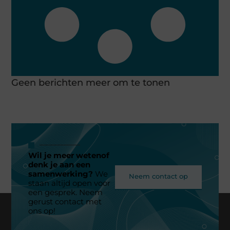
Geen berichten meer om te tonen
Wil je meer wetenof
denk je aan een
samenwerking?
We
Neem contact op
staan altijd open voor
een gesprek. Neem
gerust contact met
ons op!