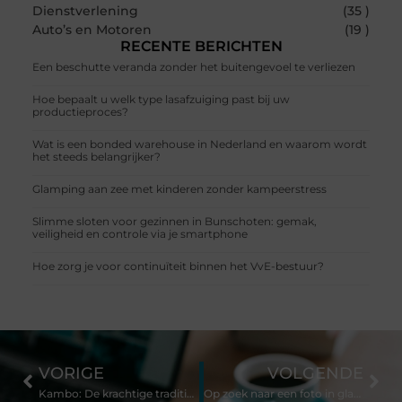
Dienstverlening
(35 )
Auto’s en Motoren
(19 )
RECENTE BERICHTEN
Een beschutte veranda zonder het buitengevoel te verliezen
Hoe bepaalt u welk type lasafzuiging past bij uw
productieproces?
Wat is een bonded warehouse in Nederland en waarom wordt
het steeds belangrijker?
Glamping aan zee met kinderen zonder kampeerstress
Slimme sloten voor gezinnen in Bunschoten: gemak,
veiligheid en controle via je smartphone
Hoe zorg je voor continuïteit binnen het VvE-bestuur?
VORIGE
VOLGENDE
Kambo: De krachtige traditionele geneeskunde uit het amazonegebied
Op zoek naar een foto in glas? Bezoek dan de website van All-in Crystal