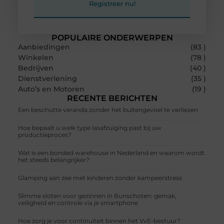
Registreer nu!
POPULAIRE ONDERWERPEN
Aanbiedingen
(83 )
Winkelen
(78 )
Bedrijven
(40 )
Dienstverlening
(35 )
Auto’s en Motoren
(19 )
RECENTE BERICHTEN
Een beschutte veranda zonder het buitengevoel te verliezen
Hoe bepaalt u welk type lasafzuiging past bij uw
productieproces?
Wat is een bonded warehouse in Nederland en waarom wordt
het steeds belangrijker?
Glamping aan zee met kinderen zonder kampeerstress
Slimme sloten voor gezinnen in Bunschoten: gemak,
veiligheid en controle via je smartphone
Hoe zorg je voor continuïteit binnen het VvE-bestuur?