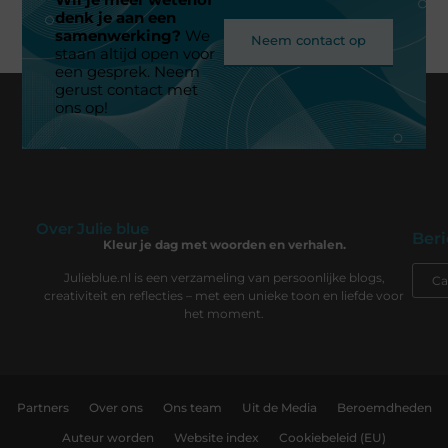
denk je aan een
samenwerking?
We
Neem contact op
staan altijd open voor
een gesprek. Neem
gerust contact met
ons op!
Over Julie blue
Beri
Kleur je dag met woorden en verhalen.
Julieblue.nl is een verzameling van persoonlijke blogs,
creativiteit en reflecties – met een unieke toon en liefde voor
het moment.
Partners
Over ons
Ons team
Uit de Media
Beroemdheden
Auteur worden
Website index
Cookiebeleid (EU)