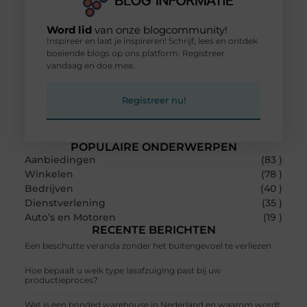
Word lid
van onze blogcommunity!
Inspireer en laat je inspireren! Schrijf, lees en ontdek
boeiende blogs op ons platform. Registreer
vandaag en doe mee.
Registreer nu!
POPULAIRE ONDERWERPEN
Aanbiedingen
(83 )
Winkelen
(78 )
Bedrijven
(40 )
Dienstverlening
(35 )
Auto’s en Motoren
(19 )
RECENTE BERICHTEN
Een beschutte veranda zonder het buitengevoel te verliezen
Hoe bepaalt u welk type lasafzuiging past bij uw
productieproces?
Wat is een bonded warehouse in Nederland en waarom wordt