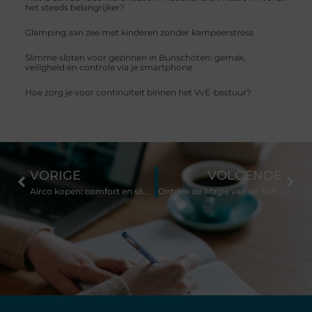
het steeds belangrijker?
Glamping aan zee met kinderen zonder kampeerstress
Slimme sloten voor gezinnen in Bunschoten: gemak,
veiligheid en controle via je smartphone
Hoe zorg je voor continuïteit binnen het VvE-bestuur?
VORIGE
VOLGENDE
Airco kopen: comfort en slimme technologie in één
Ontdek de Magie van de Schaatsbaan in Lelystad