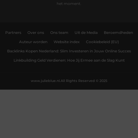
het moment.
Partners
Over ons
Ons team
Uit de Media
Beroemdheden
Auteur worden
Website index
Cookiebeleid (EU)
Backlinks Kopen Nederland: Slim Investeren in Jouw Online Succes
Linkbuilding Geld Verdienen: Hoe Jij Ermee aan de Slag Kunt
www.julieblue.nl.
All Rights Reserved © 2025