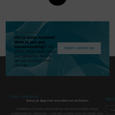
Wil je meer wetenof
denk je aan een
samenwerking?
We
Neem contact op
staan altijd open voor
een gesprek. Neem
gerust contact met
ons op!
Over Julie blue
Beri
Kleur je dag met woorden en verhalen.
Julieblue.nl is een verzameling van persoonlijke blogs,
creativiteit en reflecties – met een unieke toon en liefde voor