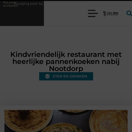
Nieuwe
past bij uw productieproces?
Wat is een bonded warehouse in Nederla
artikelen
Kindvriendelijk restaurant met
heerlijke pannenkoeken nabij
Nootdorp
ETEN EN DRINKEN