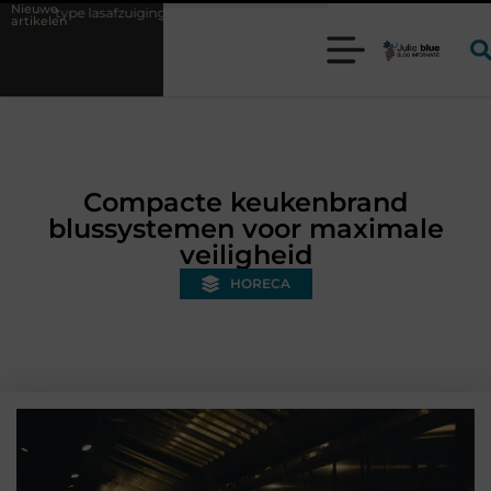
Nieuwe
lasafzuiging past bij uw productieproces?
Wat is een bonded warehou
artikelen
Compacte keukenbrand
blussystemen voor maximale
veiligheid
HORECA