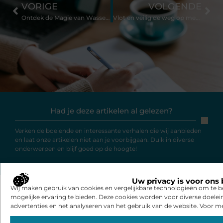
VORIGE
VOLGENDE
Ontdek de Magie van Wasserettes in Den Helder voor Altijd Schone Kleding
Vlot en veilig de weg op met scooters in Zeeland
Had je deze artikelen al gelezen?
Verken de boeiende en interessante verhalen die wij aanbieden
en laat onze artikelen niet aan je voorbijgaan. Duik in diverse
onderwerpen en blijf goed op de hoogte!
Uw privacy is voor ons 
Wij maken gebruik van cookies en vergelijkbare technologieën om te b
mogelijke ervaring te bieden. Deze cookies worden voor diverse doelei
advertenties en het analyseren van het gebruik van de website. Voor me
Gerelateerde artikelen
die u mogelijk
interesseren