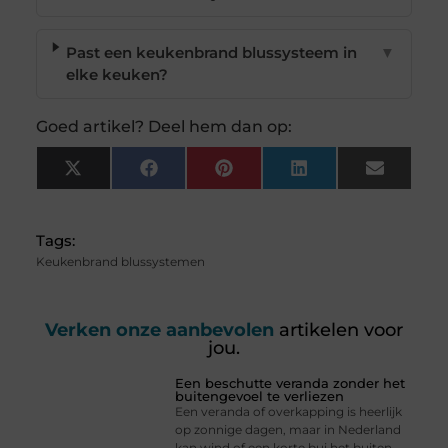
Past een keukenbrand blussysteem in
▼
elke keuken?
Goed artikel? Deel hem dan op:
X
Facebook
Pinterest
LinkedIn
Email
(Twitter)
Tags:
Keukenbrand blussystemen
Verken onze aanbevolen
artikelen voor
jou.
Een beschutte veranda zonder het
buitengevoel te verliezen
Een veranda of overkapping is heerlijk
op zonnige dagen, maar in Nederland
kan wind of een korte bui het buiten