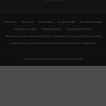
Partners
Over ons
Ons team
Uit de Media
Beroemdheden
Auteur worden
Website index
Cookiebeleid (EU)
Backlinks Kopen Nederland: Slim Investeren in Jouw Online Succes
Linkbuilding Geld Verdienen: Hoe Jij Ermee aan de Slag Kunt
www.julieblue.nl.
All Rights Reserved © 2025