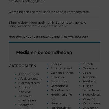
het steeds belangrijker?
Glamping aan zee met kinderen zonder kampeerstress
Slimme sloten voor gezinnen in Bunschoten: gemak,
veiligheid en controle via je smartphone
Hoe zorg je voor continuïteit binnen het VvE-bestuur?
Media
en beroemdheden
Energie
Muziek
CATEGORIEËN
Entertainment
Onderwijs
Eten en drinken
Sport
Aanbiedingen
Financieel
Telefonie
Afvalverwerking
Geschenken
Toerisme
Alarmsysteem
Gezondheid
Tuin en
Auto's en
Groothandel
buitenleven
Motoren
Hobby en vrije
Tweewielers
Banen en
tijd
Vakantie
opleidingen
Horeca
Verbouwen
Beauty en
Huishoudelijk
Vervoer en