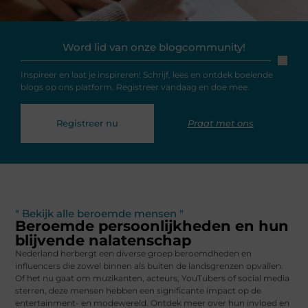
Word lid van onze blogcommunity!
Inspireer en laat je inspireren! Schrijf, lees en ontdek boeiende
blogs op ons platform. Registreer vandaag en doe mee.
Registreer nu
Praat met ons
" Bekijk alle beroemde mensen "
Beroemde persoonlijkheden en hun
blijvende nalatenschap
Nederland herbergt een diverse groep beroemdheden en
influencers die zowel binnen als buiten de landsgrenzen opvallen.
Of het nu gaat om muzikanten, acteurs, YouTubers of social media
sterren, deze mensen hebben een significante impact op de
entertainment- en modewereld. Ontdek meer over hun invloed en