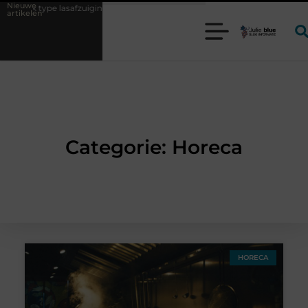
Nieuwe
lk type lasafzuiging past bij uw productieproces?
Wat is een bonded
artikelen
Categorie: Horeca
HORECA