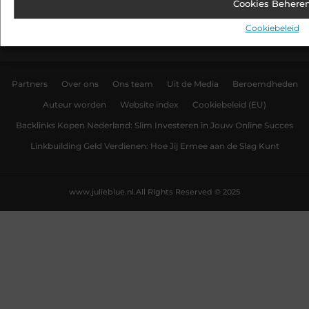
Cookies Behere
creativiteit en reflecties – met een unieke toon en liefde voor
het moment.
Cookiebeleid
Partners
Over ons
Ons team
Uit de Media
Beroemdheden
Auteur worden
Website index
Cookiebeleid (EU)
Backlinks Kopen Nederland: Slim Investeren in Jouw Online Succes
Linkbuilding Geld Verdienen: Hoe Jij Ermee aan de Slag Kunt
www.julieblue.nl.
All Rights Reserved © 2025