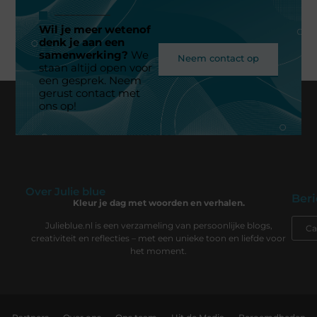
Wil je meer wetenof
denk je aan een
samenwerking?
We
Neem contact op
staan altijd open voor
een gesprek. Neem
gerust contact met
ons op!
Over Julie blue
Beri
Kleur je dag met woorden en verhalen.
Julieblue.nl is een verzameling van persoonlijke blogs,
creativiteit en reflecties – met een unieke toon en liefde voor
het moment.