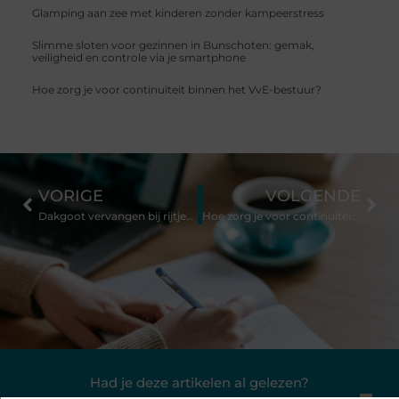
Glamping aan zee met kinderen zonder kampeerstress
Slimme sloten voor gezinnen in Bunschoten: gemak,
veiligheid en controle via je smartphone
Hoe zorg je voor continuïteit binnen het VvE-bestuur?
VORIGE
VOLGENDE
Dakgoot vervangen bij rijtjeshuizen
Hoe zorg je voor continuïteit binnen het VvE-bestuur?
Had je deze artikelen al gelezen?