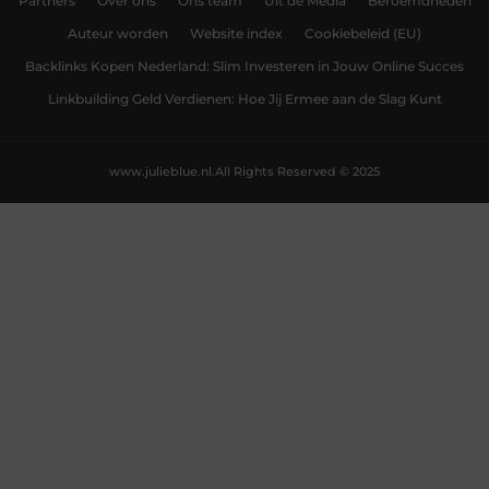
Partners
Over ons
Ons team
Uit de Media
Beroemdheden
Auteur worden
Website index
Cookiebeleid (EU)
Backlinks Kopen Nederland: Slim Investeren in Jouw Online Succes
Linkbuilding Geld Verdienen: Hoe Jij Ermee aan de Slag Kunt
www.julieblue.nl.
All Rights Reserved © 2025