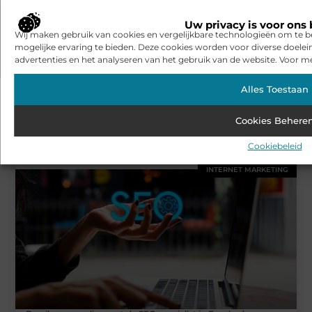
Verken de boeiende en interessante verhalen die wij aanbieden
Uw privacy is voor ons 
en laat onze artikelen niet aan je voorbijgaan. Duik in diverse
Wij maken gebruik van cookies en vergelijkbare technologieën om te b
onderwerpen en blijf goed op de hoogte!
mogelijke ervaring te bieden. Deze cookies worden voor diverse doelei
advertenties en het analyseren van het gebruik van de website. Voor me
Alles Toestaan
Cookies Behere
Gerelateerde artikelen
die u mogelijk
interesseren
Cookiebeleid
INTERNET MARKETING