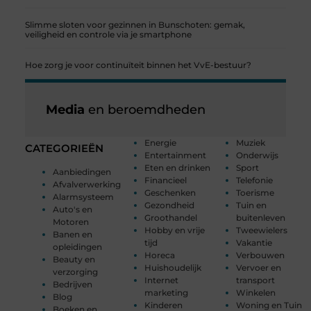
Slimme sloten voor gezinnen in Bunschoten: gemak,
veiligheid en controle via je smartphone
Hoe zorg je voor continuïteit binnen het VvE-bestuur?
Media
en beroemdheden
Energie
Muziek
CATEGORIEËN
Entertainment
Onderwijs
Eten en drinken
Sport
Aanbiedingen
Financieel
Telefonie
Afvalverwerking
Geschenken
Toerisme
Alarmsysteem
Gezondheid
Tuin en
Auto's en
Groothandel
buitenleven
Motoren
Hobby en vrije
Tweewielers
Banen en
tijd
Vakantie
opleidingen
Horeca
Verbouwen
Beauty en
Huishoudelijk
Vervoer en
verzorging
Internet
transport
Bedrijven
marketing
Winkelen
Blog
Kinderen
Woning en Tuin
Boeken en