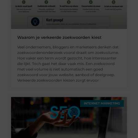
Waarom je verkeerde zoekwoorden kiest
Veel ondernemers, bloggers en marketeers denken dat
zoekwoordenonderzoek vooral draait om zoekvolume.
Hoe vaker een term wordt gezocht, hoe interessanter
die lijkt. Toch gaat het daar vaak mis. Een zoekwoord
met veel volume is niet automatisch een goed
zoekwoord voor jouw website, aanbod of doelgroep.
Verkeerde zoekwoorden kiezen zorgt ervoor
INTERNET MARKETING