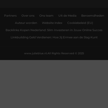
Partners
Over ons
Ons team
Uit de Media
Beroemdheden
Auteur worden
Website index
Cookiebeleid (EU)
Backlinks Kopen Nederland: Slim Investeren in Jouw Online Succes
Linkbuilding Geld Verdienen: Hoe Jij Ermee aan de Slag Kunt
www.julieblue.nl.
All Rights Reserved © 2025