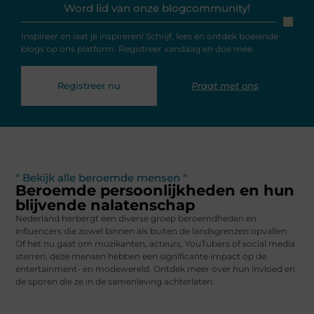
Word lid van onze blogcommunity!
Inspireer en laat je inspireren! Schrijf, lees en ontdek boeiende
blogs op ons platform. Registreer vandaag en doe mee.
Registreer nu
Praat met ons
" Bekijk alle beroemde mensen "
Beroemde persoonlijkheden en hun
blijvende nalatenschap
Nederland herbergt een diverse groep beroemdheden en
influencers die zowel binnen als buiten de landsgrenzen opvallen.
Of het nu gaat om muzikanten, acteurs, YouTubers of social media
sterren, deze mensen hebben een significante impact op de
entertainment- en modewereld. Ontdek meer over hun invloed en
de sporen die ze in de samenleving achterlaten.