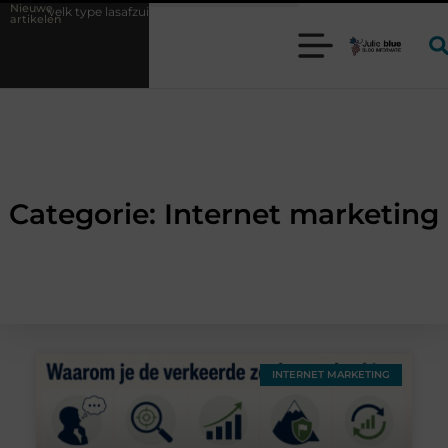
Nieuwe
u welk type lasafzuiging past bij uw productieproces?
Wat is een bon
artikelen
Categorie: Internet marketing
INTERNET MARKETING