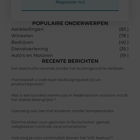
Registreer nu!
POPULAIRE ONDERWERPEN
Aanbiedingen
(83 )
Winkelen
(78 )
Bedrijven
(40 )
Dienstverlening
(35 )
Auto’s en Motoren
(19 )
RECENTE BERICHTEN
Een beschutte veranda zonder het buitengevoel te verliezen
Hoe bepaalt u welk type lasafzuiging past bij uw
productieproces?
Wat is een bonded warehouse in Nederland en waarom wordt
het steeds belangrijker?
Glamping aan zee met kinderen zonder kampeerstress
Slimme sloten voor gezinnen in Bunschoten: gemak,
veiligheid en controle via je smartphone
Hoe zorg je voor continuïteit binnen het VvE-bestuur?