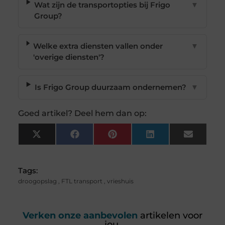
Wat zijn de transportopties bij Frigo
▼
Group?
Welke extra diensten vallen onder
▼
'overige diensten'?
Is Frigo Group duurzaam ondernemen?
▼
Goed artikel? Deel hem dan op:
X
Facebook
Pinterest
LinkedIn
Email
(Twitter)
Tags:
droogopslag
,
FTL transport
,
vrieshuis
Verken onze aanbevolen
artikelen voor
jou.