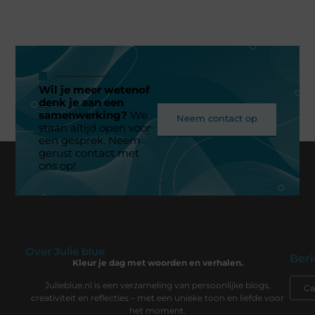
Wil je meer wetenof
denk je aan een
samenwerking?
We
Neem contact op
staan altijd open voor
een gesprek. Neem
gerust contact met
ons op!
Over Julie blue
Beri
Kleur je dag met woorden en verhalen.
Julieblue.nl is een verzameling van persoonlijke blogs,
creativiteit en reflecties – met een unieke toon en liefde voor
het moment.