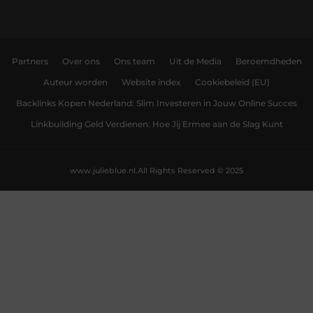
Partners
Over ons
Ons team
Uit de Media
Beroemdheden
Auteur worden
Website index
Cookiebeleid (EU)
Backlinks Kopen Nederland: Slim Investeren in Jouw Online Succes
Linkbuilding Geld Verdienen: Hoe Jij Ermee aan de Slag Kunt
www.julieblue.nl.
All Rights Reserved © 2025