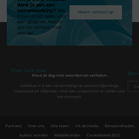
denk je aan een
samenwerking?
We
Neem contact op
staan altijd open voor
een gesprek. Neem
gerust contact met
ons op!
Over Julie blue
Beri
Kleur je dag met woorden en verhalen.
Julieblue.nl is een verzameling van persoonlijke blogs,
creativiteit en reflecties – met een unieke toon en liefde voor
het moment.
Partners
Over ons
Ons team
Uit de Media
Beroemdheden
Auteur worden
Website index
Cookiebeleid (EU)