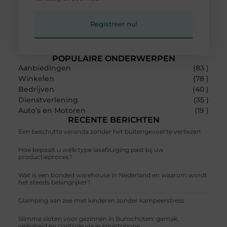
Registreer nu!
POPULAIRE ONDERWERPEN
Aanbiedingen
(83 )
Winkelen
(78 )
Bedrijven
(40 )
Dienstverlening
(35 )
Auto’s en Motoren
(19 )
RECENTE BERICHTEN
Een beschutte veranda zonder het buitengevoel te verliezen
Hoe bepaalt u welk type lasafzuiging past bij uw
productieproces?
Wat is een bonded warehouse in Nederland en waarom wordt
het steeds belangrijker?
Glamping aan zee met kinderen zonder kampeerstress
Slimme sloten voor gezinnen in Bunschoten: gemak,
veiligheid en controle via je smartphone