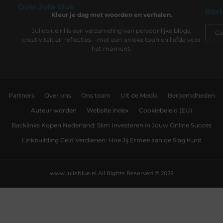
Over Julie blue
Beri
Kleur je dag met woorden en verhalen.
Julieblue.nl is een verzameling van persoonlijke blogs,
creativiteit en reflecties – met een unieke toon en liefde voor
het moment.
Partners
Over ons
Ons team
Uit de Media
Beroemdheden
Auteur worden
Website index
Cookiebeleid (EU)
Backlinks Kopen Nederland: Slim Investeren in Jouw Online Succes
Linkbuilding Geld Verdienen: Hoe Jij Ermee aan de Slag Kunt
www.julieblue.nl.
All Rights Reserved © 2025