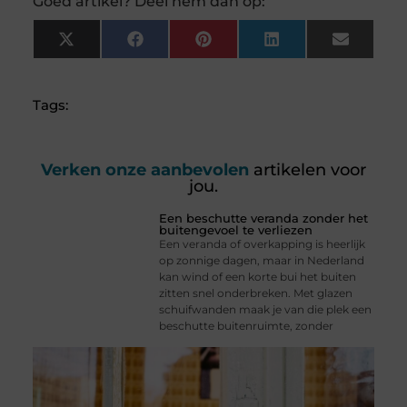
Goed artikel? Deel hem dan op:
X
Facebook
Pinterest
LinkedIn
Email
(Twitter)
Tags:
Verken onze aanbevolen
artikelen voor
jou.
Een beschutte veranda zonder het
buitengevoel te verliezen
Een veranda of overkapping is heerlijk
op zonnige dagen, maar in Nederland
kan wind of een korte bui het buiten
zitten snel onderbreken. Met glazen
schuifwanden maak je van die plek een
beschutte buitenruimte, zonder