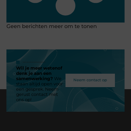
Geen berichten meer om te tonen
Wil je meer wetenof
denk je aan een
samenwerking?
We
Neem contact op
staan altijd open voor
een gesprek. Neem
gerust contact met
ons op!