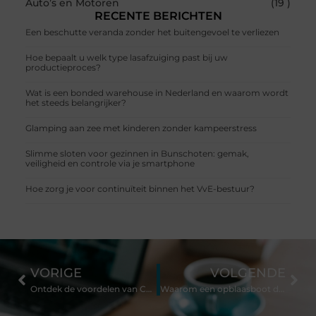
Auto’s en Motoren
(19 )
RECENTE BERICHTEN
Een beschutte veranda zonder het buitengevoel te verliezen
Hoe bepaalt u welk type lasafzuiging past bij uw
productieproces?
Wat is een bonded warehouse in Nederland en waarom wordt
het steeds belangrijker?
Glamping aan zee met kinderen zonder kampeerstress
Slimme sloten voor gezinnen in Bunschoten: gemak,
veiligheid en controle via je smartphone
Hoe zorg je voor continuïteit binnen het VvE-bestuur?
VORIGE
VOLGENDE
Ontdek de voordelen van Chiropractie in Malden
Waarom een opblaasboot de perfecte boot is voor elk gezin