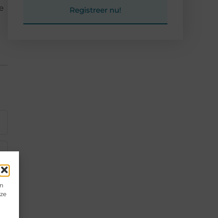
e
Registreer nu!
en
eze