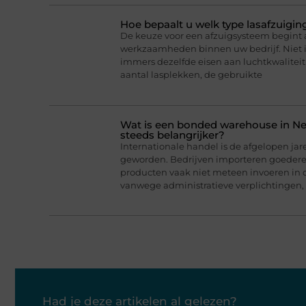
Hoe bepaalt u welk type lasafzuigin
De keuze voor een afzuigsysteem begint a
werkzaamheden binnen uw bedrijf. Niet 
immers dezelfde eisen aan luchtkwaliteit 
aantal lasplekken, de gebruikte
Wat is een bonded warehouse in N
steeds belangrijker?
Internationale handel is de afgelopen jar
geworden. Bedrijven importeren goederen
producten vaak niet meteen invoeren in 
vanwege administratieve verplichtingen,
Had je deze artikelen al gelezen?