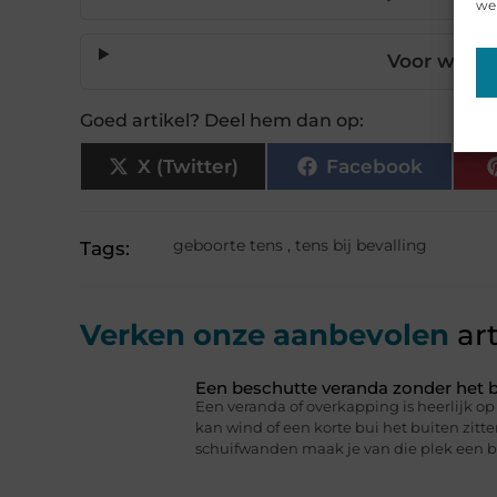
web
Voor wie is
Goed artikel? Deel hem dan op:
X (Twitter)
Facebook
geboorte tens
,
tens bij bevalling
Tags:
Verken onze aanbevolen
art
Een beschutte veranda zonder het b
Een veranda of overkapping is heerlijk 
kan wind of een korte bui het buiten zitt
schuifwanden maak je van die plek een b