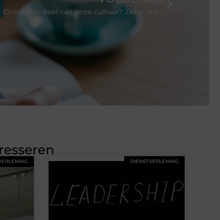
Circus een deel van onze cultuur? Zeker weten!
eresseren
VERLENING
DIENSTVERLENING