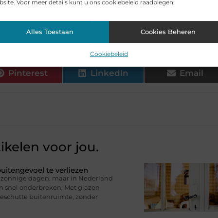
site. Voor meer details kunt u ons cookiebeleid raadplegen.
 TENS niet geschikt?
▼
Alles Toestaan
Cookies Beheren
Cookiebeleid
Pinterest
LinkedIn
Email
ikelen voor jou.
uitengevoel te verliezen
op zonnige dagen, maar in Nederland
en snel onderbreken. Met glazen
eschutte buitenruimte, zonder