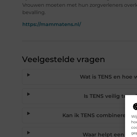
Vrouwen moeten met hun zorgverleners overleg
bevalling.
https://mammatens.nl/
Veelgestelde vragen
Wat is TENS en hoe w
Is TENS veilig te g
Kan ik TENS combineren me
Wij
hoe
coo
gep
Waar helpt een geb