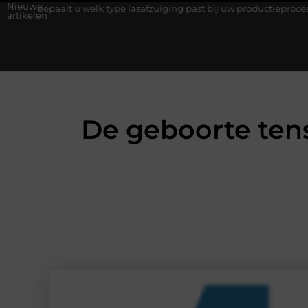
Nieuwe
lt u welk type lasafzuiging past bij uw productieproces?
Wat i
artikelen
De geboorte tens