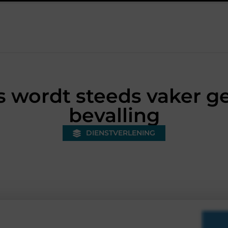
s een bonded warehouse in Nederland en waarom wordt het steeds b
 wordt steeds vaker ge
bevalling
DIENSTVERLENING