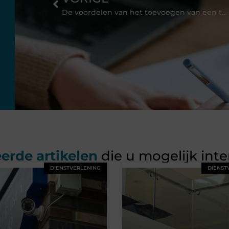
De voordelen van het toevoegen van een terrasverwarmer aan je tuin
erde artikelen
die u mogelijk int
DIENSTVERLENING
DIENST