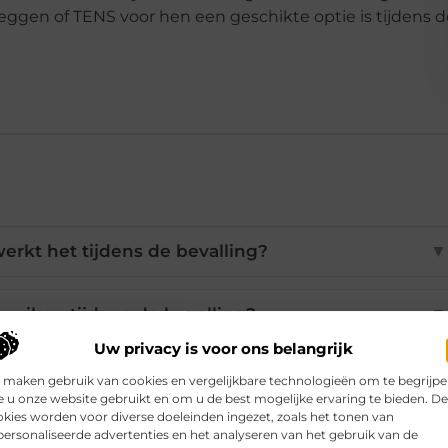
gen of TENS voor hen een geschikte optie is tijdens d
erkt het tijdens de bevalling?
▼
ebruiken tijdens de bevalling?
▼
Uw privacy is voor ons belangrijk
t andere pijnbestrijdingsmiddelen?
▼
 maken gebruik van cookies en vergelijkbare technologieën om te begrijp
 u onze website gebruikt en om u de best mogelijke ervaring te bieden. D
kies worden voor diverse doeleinden ingezet, zoals het tonen van
ersonaliseerde advertenties en het analyseren van het gebruik van de
oorte TENS het meest tegen?
▼