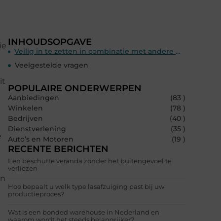
INHOUDSOPGAVE
ie
Veilig in te zetten in combinatie met andere middelen
Veelgestelde vragen
it
POPULAIRE ONDERWERPEN
Aanbiedingen
(83 )
Winkelen
(78 )
Bedrijven
(40 )
Dienstverlening
(35 )
e
Auto’s en Motoren
(19 )
RECENTE BERICHTEN
Een beschutte veranda zonder het buitengevoel te
verliezen
en
Hoe bepaalt u welk type lasafzuiging past bij uw
productieproces?
Wat is een bonded warehouse in Nederland en
waarom wordt het steeds belangrijker?