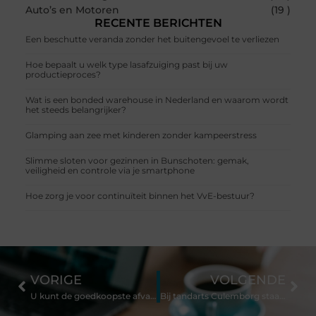
Auto’s en Motoren
(19 )
RECENTE BERICHTEN
Een beschutte veranda zonder het buitengevoel te verliezen
Hoe bepaalt u welk type lasafzuiging past bij uw
productieproces?
Wat is een bonded warehouse in Nederland en waarom wordt
het steeds belangrijker?
Glamping aan zee met kinderen zonder kampeerstress
Slimme sloten voor gezinnen in Bunschoten: gemak,
veiligheid en controle via je smartphone
Hoe zorg je voor continuïteit binnen het VvE-bestuur?
VORIGE
VOLGENDE
U kunt de goedkoopste afvalcontainer in uw stad huren
Bij tandarts Culemborg staat uw gezin centraal