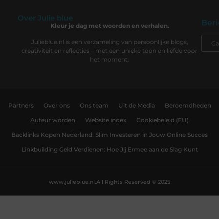
Over Julie blue
Beri
Kleur je dag met woorden en verhalen.
Julieblue.nl is een verzameling van persoonlijke blogs,
creativiteit en reflecties – met een unieke toon en liefde voor
het moment.
Partners
Over ons
Ons team
Uit de Media
Beroemdheden
Auteur worden
Website index
Cookiebeleid (EU)
Backlinks Kopen Nederland: Slim Investeren in Jouw Online Succes
Linkbuilding Geld Verdienen: Hoe Jij Ermee aan de Slag Kunt
www.julieblue.nl.
All Rights Reserved © 2025