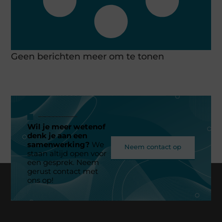
Geen berichten meer om te tonen
Wil je meer wetenof
denk je aan een
samenwerking?
We
Neem contact op
staan altijd open voor
een gesprek. Neem
gerust contact met
ons op!