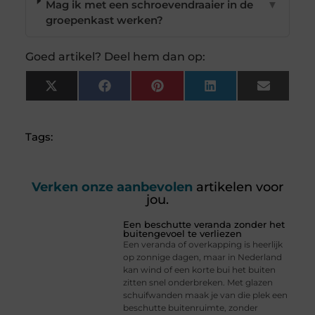
Mag ik met een schroevendraaier in de
▼
groepenkast werken?
Goed artikel? Deel hem dan op:
X
Facebook
Pinterest
LinkedIn
Email
(Twitter)
Tags:
Verken onze aanbevolen
artikelen voor
jou.
Een beschutte veranda zonder het
buitengevoel te verliezen
Een veranda of overkapping is heerlijk
op zonnige dagen, maar in Nederland
kan wind of een korte bui het buiten
zitten snel onderbreken. Met glazen
schuifwanden maak je van die plek een
beschutte buitenruimte, zonder