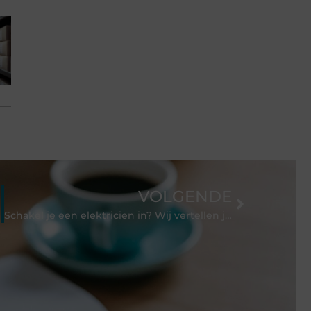
VOLGENDE
Schakel je een elektricien in? Wij vertellen je met welke kosten je rekening moet houden