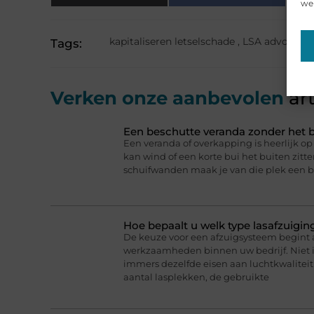
web
kapitaliseren letselschade
,
LSA advocaat
Tags:
Verken onze aanbevolen
art
Een beschutte veranda zonder het b
Een veranda of overkapping is heerlijk 
kan wind of een korte bui het buiten zitt
schuifwanden maak je van die plek een b
Hoe bepaalt u welk type lasafzuigin
De keuze voor een afzuigsysteem begint a
werkzaamheden binnen uw bedrijf. Niet 
immers dezelfde eisen aan luchtkwaliteit 
aantal lasplekken, de gebruikte