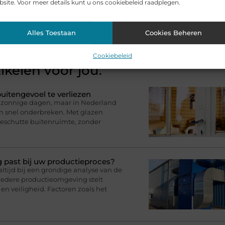
site. Voor meer details kunt u ons cookiebeleid raadplegen.
Alles Toestaan
Cookies Beheren
Cookiebeleid
ikelen voor jou.
uitengevoel te verliezen
op zonnige dagen, maar in Nederland
en snel onderbreken. Met glazen
eschutte buitenruimte, zonder
g past bij uw productieproces?
ltijd bij een grondige analyse van de
iedere productieomgeving stelt
en veiligheid. Factoren zoals het