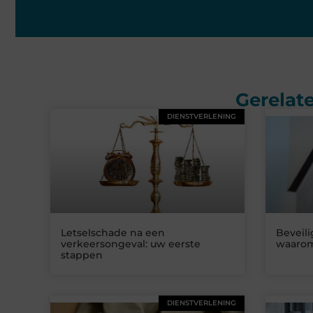
Gerelate
DIENSTVERLENING
Letselschade na een
Beveil
verkeersongeval: uw eerste
waarom
stappen
DIENSTVERLENING