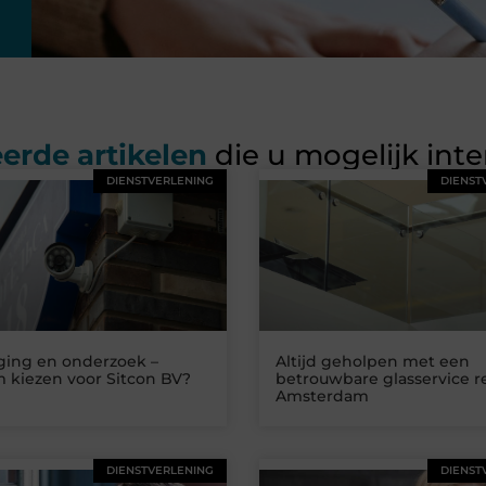
erde artikelen
die u mogelijk int
DIENSTVERLENING
DIENST
iging en onderzoek –
Altijd geholpen met een
 kiezen voor Sitcon BV?
betrouwbare glasservice r
Amsterdam
DIENSTVERLENING
DIENST