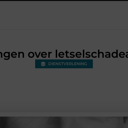
onded warehouse in Nederland en waarom wordt het steeds belangri
gen over letselschade
DIENSTVERLENING