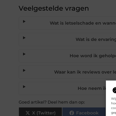
Veelgestelde vragen
Wat is letselschade en wann
Wat is de ervarin
Hoe word ik geholpe
Waar kan ik reviews over l
Hoe neem ik con
Wij
Goed artikel? Deel hem dan op:
hoe
coo
X (Twitter)
Facebook
gep