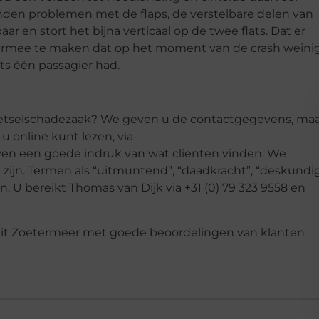
den problemen met de flaps, de verstelbare delen van
r en stort het bijna verticaal op de twee flats. Dat er
eft ermee te maken dat op het moment van de crash weini
ts één passagier had.
 letselschadezaak? We geven u de contactgegevens, ma
 online kunt lezen, via
even een goede indruk van wat cliënten vinden. We
zijn. Termen als “uitmuntend”, “daadkracht”, “deskundig
 U bereikt Thomas van Dijk via +31 (0) 79 323 9558 en