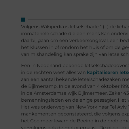
Volgens Wikipedia is letselschade “ (…) de lich
immateriële schade die een mens kan ondervinde
daarbij gaan om een verkeersongeval, een bedri
het klussen in of rondom het huis of om de ge
van mishandeling kan sprake zijn van letselsch
Een in Nederland bekende letselschadeadvocaa
in de rechten weet alles van
kapitaliseren let
aan een aantal bekende letselschadezaken meeg
de Bijlmerramp. In de avond van 4 oktober 1992
in de Amsterdamse wijk Bijlmermeer. Zeker 43
bemanningsleden en de enige passagier. Het v
Het was onderweg van New York naar Tel Aviv. 
mankementen geconstateerd, die volgens exper
het Gooimeer kwam de Boeing in de problemen
vervolgens ook de motor ernaast. De piloot de