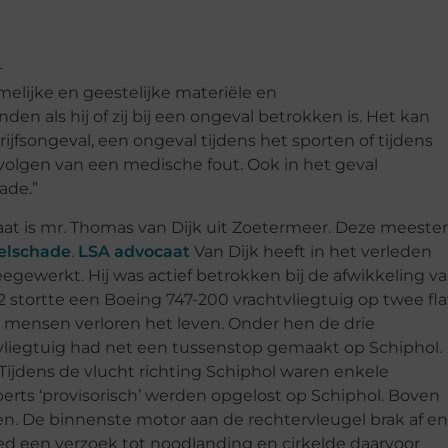
amelijke en geestelijke materiële en
n als hij of zij bij een ongeval betrokken is. Het kan
jfsongeval, een ongeval tijdens het sporten of tijdens
volgen van een medische fout. Ook in het geval
ade.”
t is mr. Thomas van Dijk uit Zoetermeer. Deze meester
selschade
.
LSA advocaat
Van Dijk heeft in het verleden
ewerkt. Hij was actief betrokken bij de afwikkeling v
 stortte een Boeing 747-200 vrachtvliegtuig op twee fla
 mensen verloren het leven. Onder hen de drie
liegtuig had net een tussenstop gemaakt op Schiphol.
Tijdens de vlucht richting Schiphol waren enkele
ts ‘provisorisch’ werden opgelost op Schiphol. Boven
. De binnenste motor aan de rechtervleugel brak af en
ed een verzoek tot noodlanding en cirkelde daarvoor