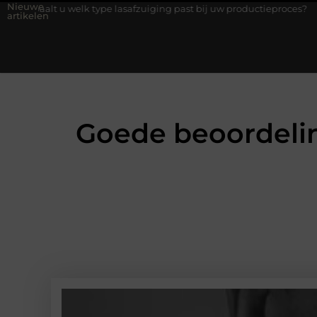
Nieuwe
lk type lasafzuiging past bij uw productieproces?
Wat is een b
artikelen
Goede beoordelin