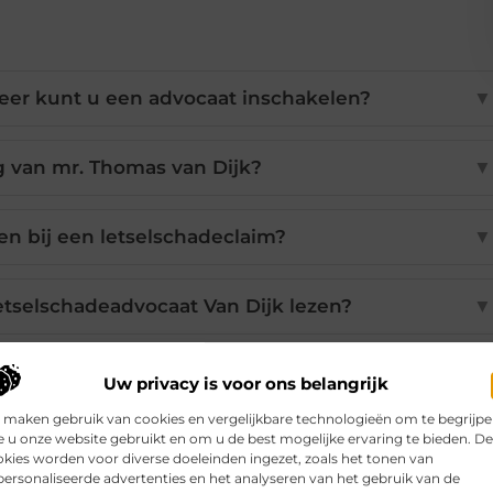
eer kunt u een advocaat inschakelen?
▼
g van mr. Thomas van Dijk?
▼
n bij een letselschadeclaim?
▼
etselschadeadvocaat Van Dijk lezen?
▼
tact op met mr. Van Dijk?
▼
Uw privacy is voor ons belangrijk
 maken gebruik van cookies en vergelijkbare technologieën om te begrijp
 u onze website gebruikt en om u de best mogelijke ervaring te bieden. D
kies worden voor diverse doeleinden ingezet, zoals het tonen van
Pinterest
LinkedIn
Email
ersonaliseerde advertenties en het analyseren van het gebruik van de