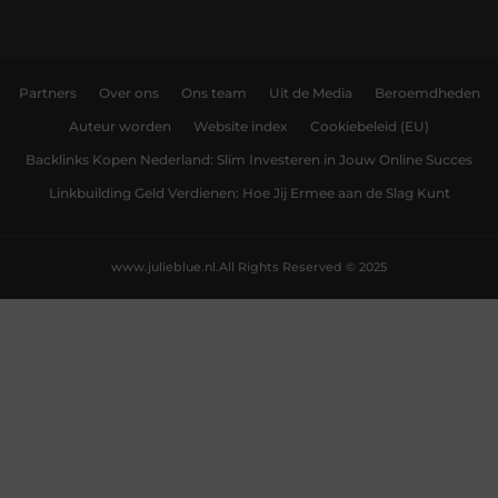
Partners
Over ons
Ons team
Uit de Media
Beroemdheden
Auteur worden
Website index
Cookiebeleid (EU)
Backlinks Kopen Nederland: Slim Investeren in Jouw Online Succes
Linkbuilding Geld Verdienen: Hoe Jij Ermee aan de Slag Kunt
www.julieblue.nl.
All Rights Reserved © 2025