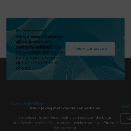
Wil je meer wetenof
denk je aan een
samenwerking?
We
Neem contact op
staan altijd open voor
een gesprek. Neem
gerust contact met
ons op!
Over Julie blue
Beri
Kleur je dag met woorden en verhalen.
Julieblue.nl is een verzameling van persoonlijke blogs,
creativiteit en reflecties – met een unieke toon en liefde voor
het moment.