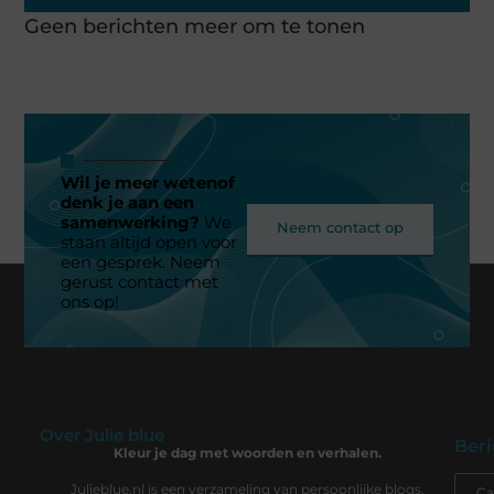
Geen berichten meer om te tonen
Wil je meer wetenof
denk je aan een
samenwerking?
We
Neem contact op
staan altijd open voor
een gesprek. Neem
gerust contact met
ons op!
Over Julie blue
Beri
Kleur je dag met woorden en verhalen.
Julieblue.nl is een verzameling van persoonlijke blogs,