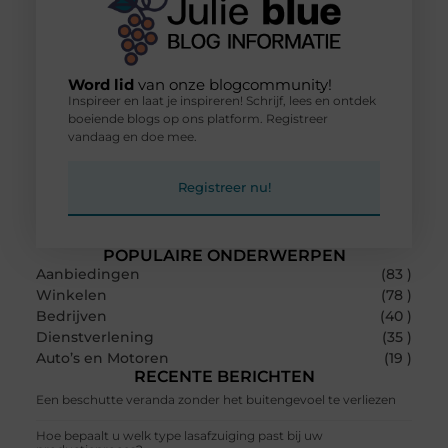
Word lid
van onze blogcommunity!
Inspireer en laat je inspireren! Schrijf, lees en ontdek
boeiende blogs op ons platform. Registreer
vandaag en doe mee.
Registreer nu!
POPULAIRE ONDERWERPEN
Aanbiedingen
(83 )
Winkelen
(78 )
Bedrijven
(40 )
Dienstverlening
(35 )
Auto’s en Motoren
(19 )
RECENTE BERICHTEN
Een beschutte veranda zonder het buitengevoel te verliezen
Hoe bepaalt u welk type lasafzuiging past bij uw