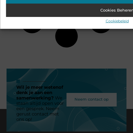
Cookies Behere
Cookiebeleid
Wil je meer wetenof
denk je aan een
samenwerking?
We
Neem contact op
staan altijd open voor
een gesprek. Neem
gerust contact met
ons op!