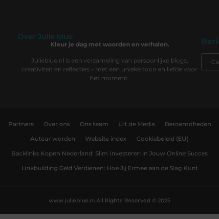
Over Julie blue
Beri
Kleur je dag met woorden en verhalen.
Julieblue.nl is een verzameling van persoonlijke blogs,
creativiteit en reflecties – met een unieke toon en liefde voor
het moment.
Partners
Over ons
Ons team
Uit de Media
Beroemdheden
Auteur worden
Website index
Cookiebeleid (EU)
Backlinks Kopen Nederland: Slim Investeren in Jouw Online Succes
Linkbuilding Geld Verdienen: Hoe Jij Ermee aan de Slag Kunt
www.julieblue.nl.
All Rights Reserved © 2025