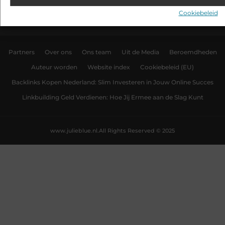
het moment.
Cookiebeleid
Partners
Over ons
Ons team
Uit de Media
Beroemdheden
Auteur worden
Website index
Cookiebeleid (EU)
Backlinks Kopen Nederland: Slim Investeren in Jouw Online Succes
Linkbuilding Geld Verdienen: Hoe Jij Ermee aan de Slag Kunt
www.julieblue.nl.
All Rights Reserved © 2025