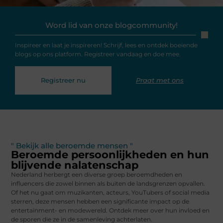
Word lid van onze blogcommunity!
Inspireer en laat je inspireren! Schrijf, lees en ontdek boeiende
blogs op ons platform. Registreer vandaag en doe mee.
Registreer nu
Praat met ons
" Bekijk alle beroemde mensen "
Beroemde persoonlijkheden en hun
blijvende nalatenschap
Nederland herbergt een diverse groep beroemdheden en
influencers die zowel binnen als buiten de landsgrenzen opvallen.
Of het nu gaat om muzikanten, acteurs, YouTubers of social media
sterren, deze mensen hebben een significante impact op de
entertainment- en modewereld. Ontdek meer over hun invloed en
de sporen die ze in de samenleving achterlaten.