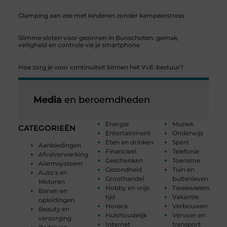
Glamping aan zee met kinderen zonder kampeerstress
Slimme sloten voor gezinnen in Bunschoten: gemak,
veiligheid en controle via je smartphone
Hoe zorg je voor continuïteit binnen het VvE-bestuur?
Media
en beroemdheden
Energie
Muziek
CATEGORIEËN
Entertainment
Onderwijs
Eten en drinken
Sport
Aanbiedingen
Financieel
Telefonie
Afvalverwerking
Geschenken
Toerisme
Alarmsysteem
Gezondheid
Tuin en
Auto's en
Groothandel
buitenleven
Motoren
Hobby en vrije
Tweewielers
Banen en
tijd
Vakantie
opleidingen
Horeca
Verbouwen
Beauty en
Huishoudelijk
Vervoer en
verzorging
Internet
transport