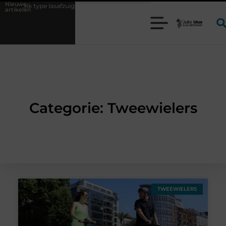
Nieuwe
elk type lasafzuiging past bij uw productieproces?
Wat is een bonde
artikelen
Categorie: Tweewielers
TWEEWIELERS