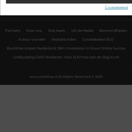
het moment.
Cookiebeleid
Partners
Over ons
Ons team
Uit de Media
Beroemdheden
Auteur worden
Website index
Cookiebeleid (EU)
Backlinks Kopen Nederland: Slim Investeren in Jouw Online Succes
Linkbuilding Geld Verdienen: Hoe Jij Ermee aan de Slag Kunt
www.julieblue.nl.
All Rights Reserved © 2025