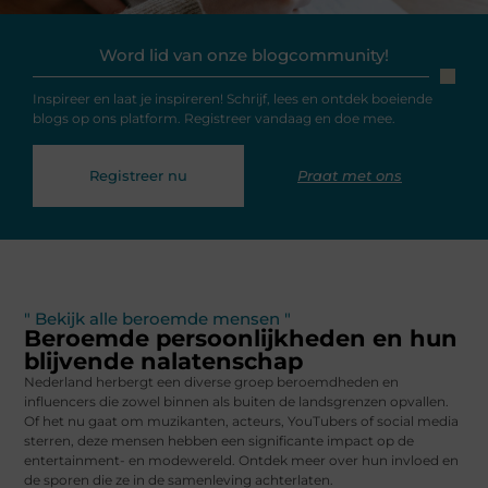
Word lid van onze blogcommunity!
Inspireer en laat je inspireren! Schrijf, lees en ontdek boeiende
blogs op ons platform. Registreer vandaag en doe mee.
Registreer nu
Praat met ons
" Bekijk alle beroemde mensen "
Beroemde persoonlijkheden en hun
blijvende nalatenschap
Nederland herbergt een diverse groep beroemdheden en
influencers die zowel binnen als buiten de landsgrenzen opvallen.
Of het nu gaat om muzikanten, acteurs, YouTubers of social media
sterren, deze mensen hebben een significante impact op de
entertainment- en modewereld. Ontdek meer over hun invloed en
de sporen die ze in de samenleving achterlaten.