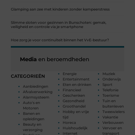
Glamping aan zee met kinderen zonder kampeerstress
Slimme sloten voor gezinnen in Bunschoten: gemak,
veiligheid en controle via je smartphone
Hoe zorg je voor continuïteit binnen het VvE-bestuur?
Media
en beroemdheden
Energie
Muziek
CATEGORIEËN
Entertainment
Onderwijs
Eten en drinken
Sport
Aanbiedingen
Financieel
Telefonie
Afvalverwerking
Geschenken
Toerisme
Alarmsysteem
Gezondheid
Tuin en
Auto's en
Groothandel
buitenleven
Motoren
Hobby en vrije
Tweewielers
Banen en
tijd
Vakantie
opleidingen
Horeca
Verbouwen
Beauty en
Huishoudelijk
Vervoer en
verzorging
Internet
transport