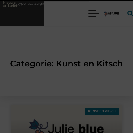
Nieuwe
welk type lasafzuiging past bij uw productieproces?
Wat is een bond
artikelen
Categorie: Kunst en Kitsch
KUNST EN KITSCH