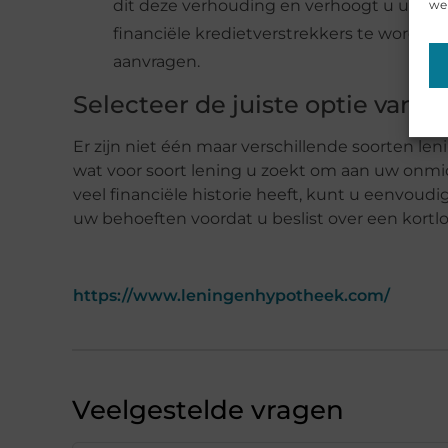
dit deze verhouding en verhoogt u uw kre
web
financiële kredietverstrekkers te worden
aanvragen.
Selecteer de juiste optie van h
Er zijn niet één maar verschillende soorten len
wat voor soort lening u zoekt om aan uw onmidd
veel financiële historie heeft, kunt u eenvoud
uw behoeften voordat u beslist over een kortl
https://www.leningenhypotheek.com/
Veelgestelde vragen