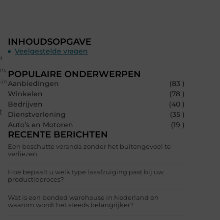
INHOUDSOPGAVE
Veelgestelde vragen
l
en,
POPULAIRE ONDERWERPEN
 in
Aanbiedingen
(83 )
Winkelen
(78 )
Bedrijven
(40 )
t
Dienstverlening
(35 )
Auto’s en Motoren
(19 )
RECENTE BERICHTEN
Een beschutte veranda zonder het buitengevoel te
verliezen
Hoe bepaalt u welk type lasafzuiging past bij uw
productieproces?
Wat is een bonded warehouse in Nederland en
waarom wordt het steeds belangrijker?