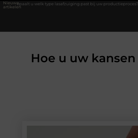
Nieuwe
welk type lasafzuiging past bij uw productieproces?
Wat is een
artikelen
Hoe u uw kansen 