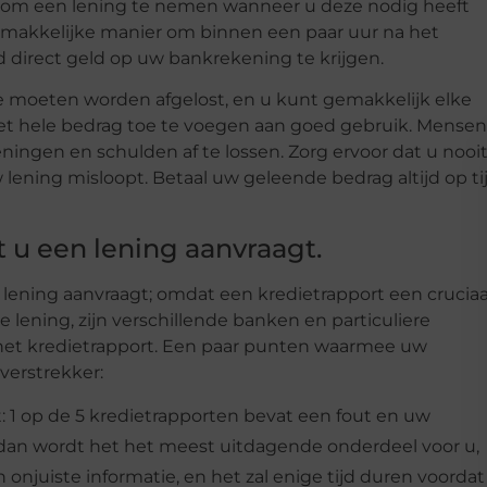
ste om een lening te nemen wanneer u deze nodig heeft
emakkelijke manier om binnen een paar uur na het
 direct geld op uw bankrekening te krijgen.
ie moeten worden afgelost, en u kunt gemakkelijk elke
 het hele bedrag toe te voegen aan goed gebruik. Mensen
ingen en schulden af te lossen. Zorg ervoor dat u nooi
lening misloopt. Betaal uw geleende bedrag altijd op ti
 u een lening aanvraagt.
lening aanvraagt; omdat een kredietrapport een cruciaa
 lening, zijn verschillende banken en particuliere
n het kredietrapport. Een paar punten waarmee uw
verstrekker:
: 1 op de 5 kredietrapporten bevat een fout en uw
 dan wordt het het meest uitdagende onderdeel voor u,
 onjuiste informatie, en het zal enige tijd duren voordat