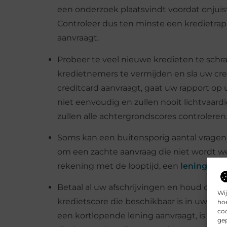
een onderzoek plaatsvindt voordat onjuis
Controleer dus ten minste een kredietra
aanvraagt.
Probeer te veel nieuwe kredieten te schra
kredietnemers te vermijden en sla uw cre
creditcard aanvraagt, gaat uw rapport op u
niet eenvoudig en zullen nooit lichtvaard
zullen alle achtergrondscores controleren
Soms kan een buitensporig aantal vragen
om een zachte aanvraag die niet wordt w
rekening met de looptijd, een
lening met 
Betaal al uw afschrijvingen en houd credi
Wij
kredietscore die beschikbaar is in uw rek
hoe
coo
een kortlopende lening aanvraagt, is crucia
gep