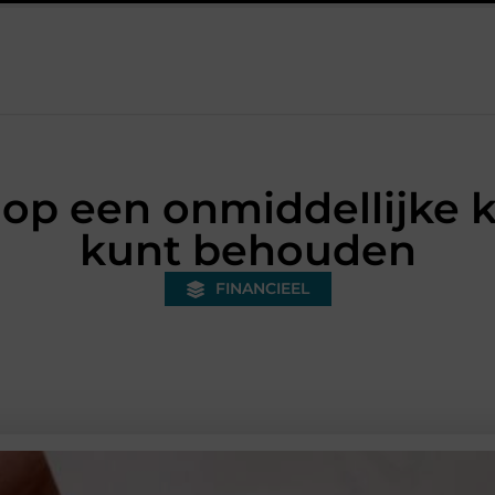
 bonded warehouse in Nederland en waarom wordt het steeds belang
op een onmiddellijke k
kunt behouden
FINANCIEEL