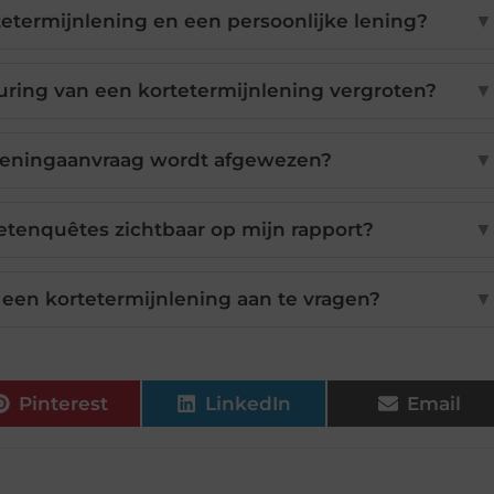
tetermijnlening en een persoonlijke lening?
▼
ring van een kortetermijnlening vergroten?
▼
 leningaanvraag wordt afgewezen?
▼
etenquêtes zichtbaar op mijn rapport?
▼
een kortetermijnlening aan te vragen?
▼
Pinterest
LinkedIn
Email