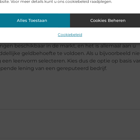
dietscore om de beste lener op de lijst van banken en
site. Voor meer details kunt u ons cookiebeleid raadplegen.
. Hierdoor kunt u op elk moment een kortlopende lenin
Alles Toestaan
Cookies Beheren
et type lening
Cookiebeleid
ingen beschikbaar in de markt, en het is allemaal aan u
ellijke geldbehoefte te voldoen. Als u bijvoorbeeld nie
ig een leenvorm selecteren. Kies dus de optie op basis va
opende lening van een gereputeerd bedrijf.