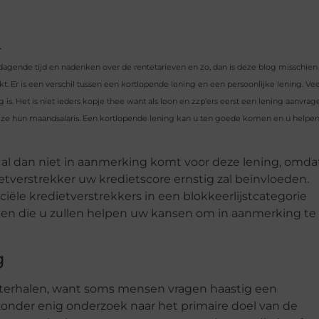
tdagende tijd en nadenken over de rentetarieven en zo, dan is deze blog misschien
kt. Er is een verschil tussen een kortlopende lening en een persoonlijke lening. Vee
s. Het is niet ieders kopje thee want als loon en zzp’ers eerst een lening aanvrag
ze hun maandsalaris. Een kortlopende lening kan u ten goede komen en u helpen
u al dan niet in aanmerking komt voor deze lening, omda
ietverstrekker uw kredietscore ernstig zal beïnvloeden.
ële kredietverstrekkers in een blokkeerlijstcategorie
nten die u zullen helpen uw kansen om in aanmerking te
g
chterhalen, want soms mensen vragen haastig een
 zonder enig onderzoek naar het primaire doel van de