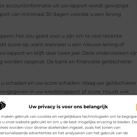
te accountinformatie uit uw rapport wordt gewijzigd.
pport van minimaal 30 dagen voordat u een lening
ppen: het zou goed voor u zijn om te veel recente
dit score op, want wanneer u een nieuwe lening of
w rapport en blijft daar twee jaar. Deze onderzoeken zij
ig worden opgevat. De bank en financiële geldschieter
.
 u schaden en uw score schaden. Vraag uw geldschieter
eergegeven in uw kredietrapport of score. Houdt ook
korte looptijd
is altijd voordeliger.
Uw privacy is voor ons belangrijk
tcardsaldi laag om
overkrediteren
te voorkomen: de
 maken gebruik van cookies en vergelijkbare technologieën om te begrijp
ening en controleer uw credit score zorgvuldig voordat u
 u onze website gebruikt en om u de best mogelijke ervaring te bieden. D
kies worden voor diverse doeleinden ingezet, zoals het tonen van
al voor uw credit score. Als u schulden aflost, verbetert
ersonaliseerde advertenties en het analyseren van het gebruik van de