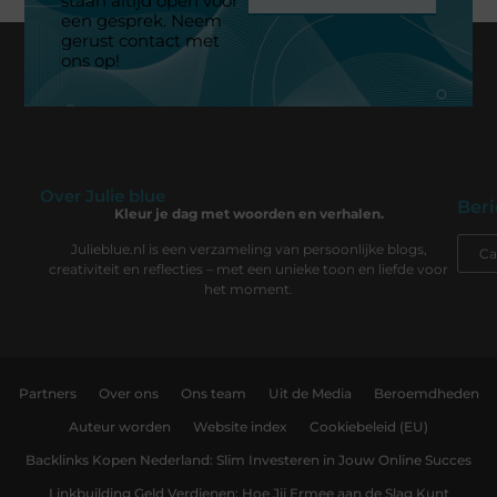
staan altijd open voor
een gesprek. Neem
gerust contact met
ons op!
Over Julie blue
Beri
Kleur je dag met woorden en verhalen.
Julieblue.nl is een verzameling van persoonlijke blogs,
creativiteit en reflecties – met een unieke toon en liefde voor
het moment.
Partners
Over ons
Ons team
Uit de Media
Beroemdheden
Auteur worden
Website index
Cookiebeleid (EU)
Backlinks Kopen Nederland: Slim Investeren in Jouw Online Succes
Linkbuilding Geld Verdienen: Hoe Jij Ermee aan de Slag Kunt