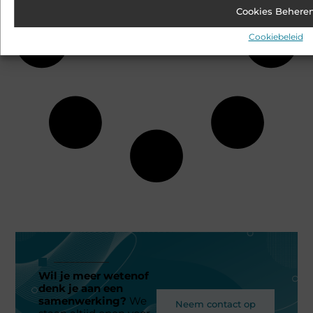
Cookies Behere
Cookiebeleid
Wil je meer wetenof
denk je aan een
samenwerking?
We
Neem contact op