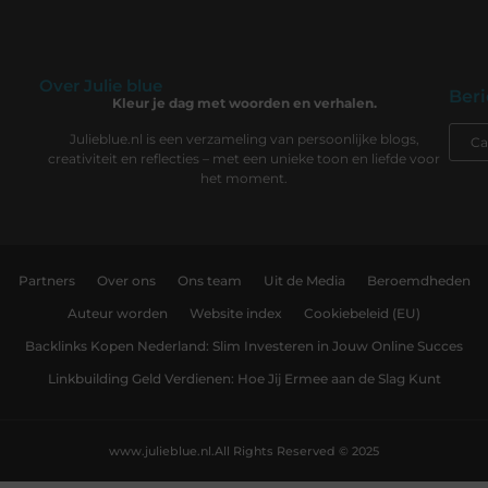
Over Julie blue
Beri
Kleur je dag met woorden en verhalen.
Julieblue.nl is een verzameling van persoonlijke blogs,
creativiteit en reflecties – met een unieke toon en liefde voor
het moment.
Partners
Over ons
Ons team
Uit de Media
Beroemdheden
Auteur worden
Website index
Cookiebeleid (EU)
Backlinks Kopen Nederland: Slim Investeren in Jouw Online Succes
Linkbuilding Geld Verdienen: Hoe Jij Ermee aan de Slag Kunt
www.julieblue.nl.
All Rights Reserved © 2025