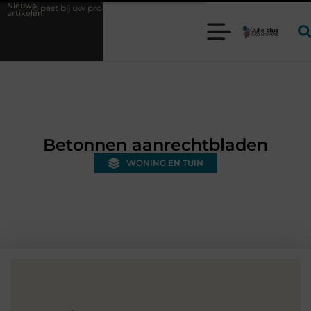
Nieuwe
j uw productieproces?
Wat is een bonded warehouse in Nederland en 
artikelen
Betonnen aanrechtbladen
WONING EN TUIN