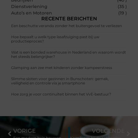
Dienstverlening
(35 )
Auto’s en Motoren
(19 )
RECENTE BERICHTEN
Een beschutte veranda zonder het buitengevoel te verliezen
Hoe bepaalt u welk type lasafzuiging past bij uw
productieproces?
Wat is een bonded warehouse in Nederland en waarom wordt
het steeds belangrijker?
Glamping aan zee met kinderen zonder kampeerstress
Slimme sloten voor gezinnen in Bunschoten: gemak,
veiligheid en controle via je smartphone
Hoe zorg je voor continuïteit binnen het VvE-bestuur?
VORIGE
VOLGENDE
Een modern huis bouwen
Kom langs bij de schoonheidssalon in Enschede