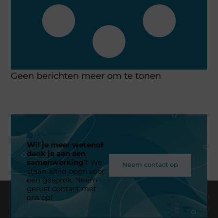
Geen berichten meer om te tonen
Wil je meer wetenof
denk je aan een
samenwerking?
We
Neem contact op
staan altijd open voor
een gesprek. Neem
gerust contact met
ons op!