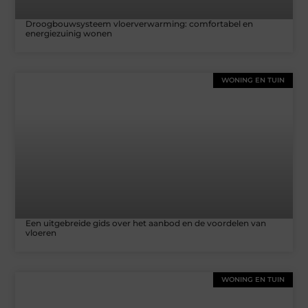
Droogbouwsysteem vloerverwarming: comfortabel en
energiezuinig wonen
WONING EN TUIN
Een uitgebreide gids over het aanbod en de voordelen van
vloeren
WONING EN TUIN