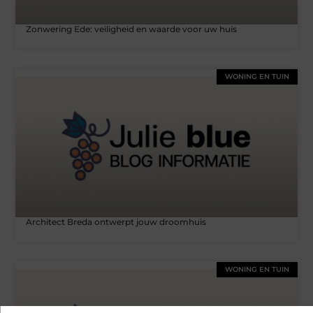
Zonwering Ede: veiligheid en waarde voor uw huis
WONING EN TUIN
Architect Breda ontwerpt jouw droomhuis
WONING EN TUIN