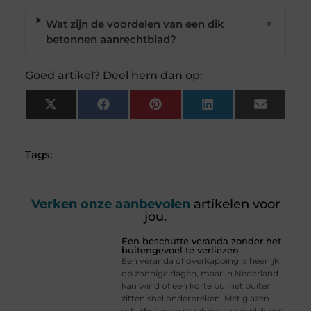
Wat zijn de voordelen van een dik
▼
betonnen aanrechtblad?
Goed artikel? Deel hem dan op:
X
Facebook
Pinterest
LinkedIn
Email
(Twitter)
Tags:
Verken onze aanbevolen
artikelen voor
jou.
Een beschutte veranda zonder het
buitengevoel te verliezen
Een veranda of overkapping is heerlijk
op zonnige dagen, maar in Nederland
kan wind of een korte bui het buiten
zitten snel onderbreken. Met glazen
schuifwanden maak je van die plek een