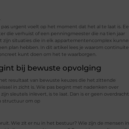
pas urgent voelt op het moment dat het al te laat is. E
tter die verhuist of een penningmeester die na tien jaar
Dat zijn situaties die in elk appartementencomplex kunn
 plan hebben. In dit artikel lees je waarom continuïte
 concreet kunt doen om het te waarborgen.
gint bij bewuste opvolging
s het resultaat van bewuste keuzes die het zittende
wissel in zicht is. Wie pas begint met nadenken over
n sleutels inlevert, is te laat. Dan is er geen overdracht
n structuur om op
uit. Wie zit er nu in het bestuur? Wie zijn de mensen i