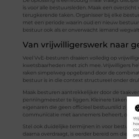
De oplossing is eenvoudig maar vraagt disciplin
is voor alle bestuursleden. Maak een overzicht 
terugkerende taken. Organiseer bij elke best
met een periode waarin oud en nieuw bestuurs
bestuur ook als er onverwacht iemand wegvalt
Van vrijwilligerswerk naar 
Veel VvE-besturen draaien volledig op vrijwilli
kwetsbaarheden met zich mee. Vrijwilligers heb
raken simpelweg opgebrand door de combinati
bestuur is in die context structureel onder dru
Maak besturen aantrekkelijker door de taakverdel
penningmeester te liggen. Kleinere taken ku
eigenaren die geen officieel bestuurslid zijn 
communicatie met aannemers beheert, of iema
Wij
hoe
Stel ook duidelijke termijnen in voor bestuursle
coo
daarna overdraagt, is eerder bereid om die rol
gep