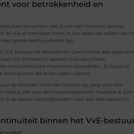
ent voor betrokkenheid en
m besluiten te nemen. Het is ook het moment waarop
elt en wie er interesse toont in het reilen en zeilen van h
tieel goede bestuursleden zijn.
t VvE bestuur te bevorderen. Geef ruimte aan eigenare
ensen uit om mee te denken over specifieke
le bestuursfunctie hoeven te aanvaarden. Zo bouw je
 kunt putten als er een plek vrijkomt.
Stuur de stukken ruim van tevoren op, zorg voor een
tijdstip dat voor de meeste eigenaren haalbaar is. Een
n, is de beste voedingsbodem voor een betrokken en
ntinuïteit binnen het VvE-bestuu
al nodig?