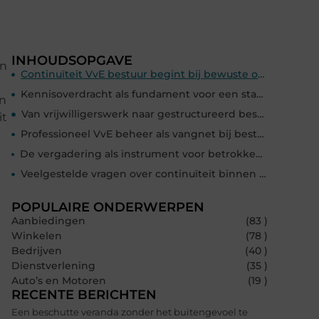
INHOUDSOPGAVE
en
Continuïteit VvE bestuur begint bij bewuste opvolging
Kennisoverdracht als fundament voor een stabiel bestuur
en
Van vrijwilligerswerk naar gestructureerd bestuur
it
Professioneel VvE beheer als vangnet bij bestuurswisselingen
De vergadering als instrument voor betrokkenheid en opvolging
Veelgestelde vragen over continuïteit binnen het VvE-bestuur
POPULAIRE ONDERWERPEN
Aanbiedingen
(83 )
Winkelen
(78 )
Bedrijven
(40 )
Dienstverlening
(35 )
Auto’s en Motoren
(19 )
RECENTE BERICHTEN
n
Een beschutte veranda zonder het buitengevoel te