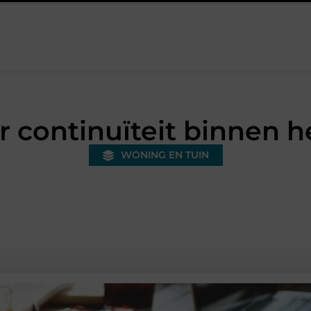
bonded warehouse in Nederland en waarom wordt het steeds belangr
r continuïteit binnen 
WONING EN TUIN