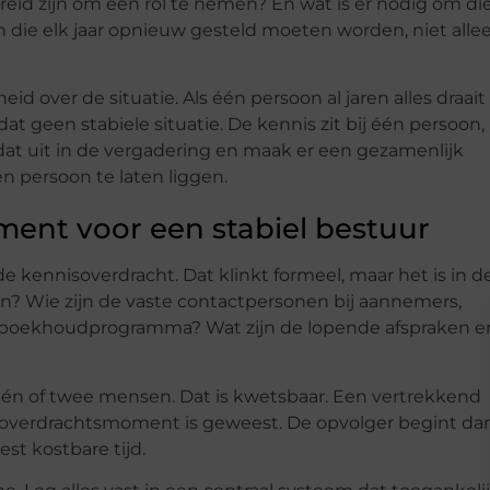
reid zijn om een rol te nemen? En wat is er nodig om di
 die elk jaar opnieuw gesteld moeten worden, niet alle
id over de situatie. Als één persoon al jaren alles draait
dat geen stabiele situatie. De kennis zit bij één persoon,
k dat uit in de vergadering en maak er een gezamenlijk
én persoon te laten liggen.
ment voor een stabiel bestuur
e kennisoverdracht. Dat klinkt formeel, maar het is in d
n? Wie zijn de vaste contactpersonen bij aannemers,
 boekhoudprogramma? Wat zijn de lopende afspraken e
an één of twee mensen. Dat is kwetsbaar. Een vertrekkend
n overdrachtsmoment is geweest. De opvolger begint da
est kostbare tijd.