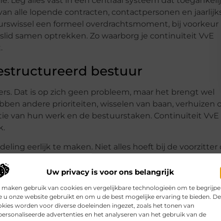
e. Leg alles vast in een centraal systeem dat toegankeli
van alle lopende contracten, contactpersonen en jaarlijk
uurswissel een formeel overdrachtsmoment, bij voorkeur
lid samen optrekken. Zo waarborg je continuïteit VvE
.
gestructureerd bestuur
gers. Dat is op zich geen probleem, maar het brengt wel
ben andere prioriteiten, wisselen van baan, verhuizen o
e van hun werk en de bestuurstaken. Continuïteit VvE
k.
ing eerlijk te maken. Niet alles hoeft bij de voorzitter 
nnen worden verdeeld over meer mensen, ook over
maar wel willen bijdragen. Denk aan iemand die de
Uw privacy is voor ons belangrijk
nd die de ledenadministratie bijhoudt.
 maken gebruik van cookies en vergelijkbare technologieën om te begrijp
 u onze website gebruikt en om u de best mogelijke ervaring te bieden. D
den. Wie weet dat een rol voor twee of drie jaar is, en
kies worden voor diverse doeleinden ingezet, zoals het tonen van
 op zich te nemen dan iemand die het gevoel heeft dat hi
ersonaliseerde advertenties en het analyseren van het gebruik van de