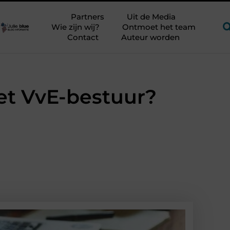
ijker?
Glamping aan zee met kinderen zonder kampeerstress
Partners
Uit de Media
Wie zijn wij?
Ontmoet het team
Contact
Auteur worden
het VvE-bestuur?