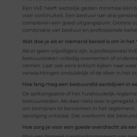
Een VvE heeft wettelijk gezien minimaal één be
voor continuïteit. Een bestuur van drie person
complexen een goed uitgangspunt. Grotere co
combinatie van bestuur en professionele behe
Wat doe je als er niemand bereid is om in het 
Als er geen vrijwilligers zijn, is professioneel
bestuurstaken volledig overnemen of onderste
nemen. Laat ook eens kritisch kijken naar waar
verwachtingen onduidelijk of de sfeer in het
Hoe lang mag een bestuurslid aanblijven in e
De splitsingsakte of het huishoudelijk reglem
bestuursleden. Als daar niets over is geregeld
om termijnen te benoemen in het reglement, z
opvolging ontstaat. Dat voorkomt dat besturen
Hoe zorg je voor een goede overdracht als een
Plan een formeel overdrachtsmoment van min