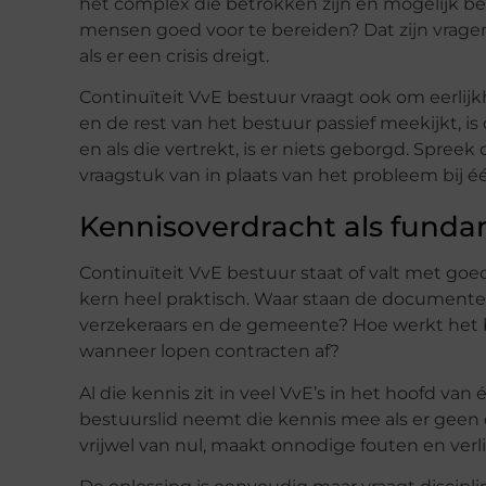
het complex die betrokken zijn en mogelijk be
mensen goed voor te bereiden? Dat zijn vragen
als er een crisis dreigt.
Continuïteit VvE bestuur vraagt ook om eerlijkhe
en de rest van het bestuur passief meekijkt, is 
en als die vertrekt, is er niets geborgd. Spree
vraagstuk van in plaats van het probleem bij é
Kennisoverdracht als funda
Continuïteit VvE bestuur staat of valt met goed
kern heel praktisch. Waar staan de documente
verzekeraars en de gemeente? Hoe werkt het
wanneer lopen contracten af?
Al die kennis zit in veel VvE’s in het hoofd v
bestuurslid neemt die kennis mee als er gee
vrijwel van nul, maakt onnodige fouten en verli