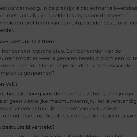
stuurder nodig. In de praktijk is dat echter te kwetsbaa
en, met duidelijk verdeelde taken, is voor de meeste
mplexen profiteren van een uitgebreider bestuur of ee
erder.
VvE-bestuur te zitten?
 VvE beheer een logische stap. Een beheerder kan de
unen totdat er weer eigenaren bereid zijn om een rol t
om mensen niet bereid zijn: zijn de taken te zwaar, de
 complex te gespannen?
en VvE?
ent bepaalt doorgaans de maximale zittingstermijn van
, is er geen wettelijke maximumtermijn. Het is verstandig
odat er een natuurlijk moment van evaluatie en
 onnodig lang op dezelfde samenstelling blijven draaien
 bestuurslid vertrekt?
imaal een maand, waarin het vertrekkende en het