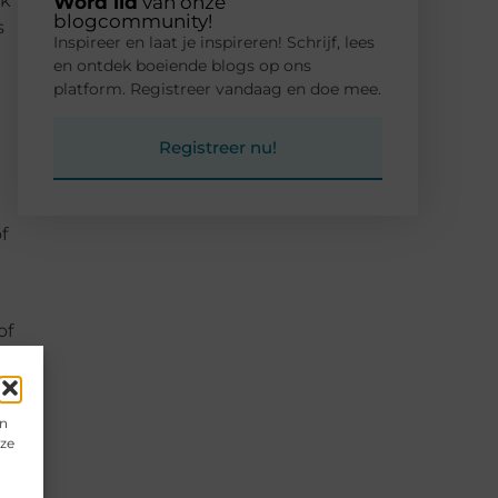
jk
Word lid
van onze
blogcommunity!
s
Inspireer en laat je inspireren! Schrijf, lees
en ontdek boeiende blogs op ons
platform. Registreer vandaag en doe mee.
Registreer nu!
f
of
en
eze
j