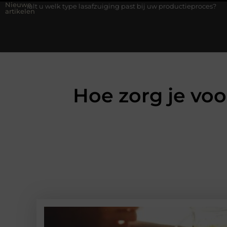
Nieuwe
elk type lasafzuiging past bij uw productieproces?
Wat is een 
artikelen
Hoe zorg je voo