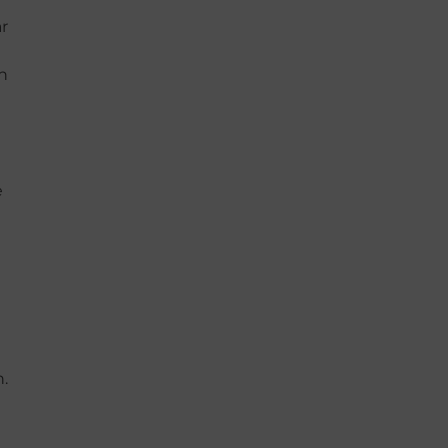
r
n
e
.