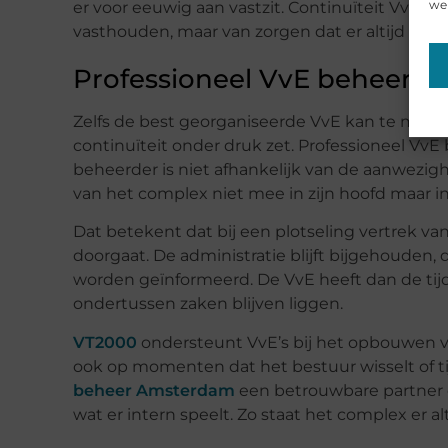
web
er voor eeuwig aan vastzit. Continuïteit VvE b
vasthouden, maar van zorgen dat er altijd bet
Professioneel VvE beheer al
Zelfs de best georganiseerde VvE kan te maken
continuïteit onder druk zet. Professioneel VvE 
beheerder is niet afhankelijk van de aanwezig
van het complex niet mee in zijn hoofd maar 
Dat betekent dat bij een plotseling vertrek v
doorgaat. De administratie blijft bijgehoude
worden geïnformeerd. De VvE heeft dan de tijd
ondertussen zaken blijven liggen.
VT2000
ondersteunt VvE’s bij het opbouwen va
ook op momenten dat het bestuur wisselt of tij
beheer Amsterdam
een betrouwbare partner d
wat er intern speelt. Zo staat het complex er al