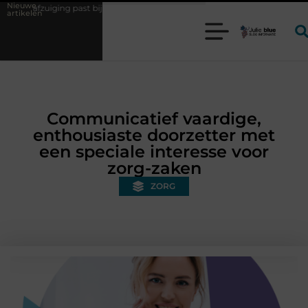
Nieuwe
past bij uw productieproces?
Wat is een bonded warehouse in Nederla
artikelen
Communicatief vaardige,
enthousiaste doorzetter met
een speciale interesse voor
zorg-zaken
ZORG