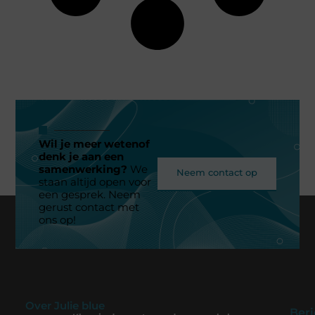
Wil je meer wetenof
denk je aan een
samenwerking?
We
Neem contact op
staan altijd open voor
een gesprek. Neem
gerust contact met
ons op!
Over Julie blue
Beri