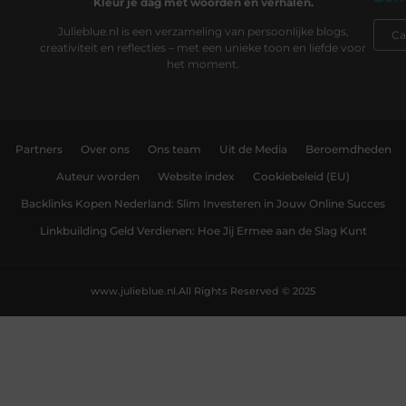
Kleur je dag met woorden en verhalen.
Julieblue.nl is een verzameling van persoonlijke blogs,
creativiteit en reflecties – met een unieke toon en liefde voor
het moment.
Partners
Over ons
Ons team
Uit de Media
Beroemdheden
Auteur worden
Website index
Cookiebeleid (EU)
Backlinks Kopen Nederland: Slim Investeren in Jouw Online Succes
Linkbuilding Geld Verdienen: Hoe Jij Ermee aan de Slag Kunt
www.julieblue.nl.
All Rights Reserved © 2025