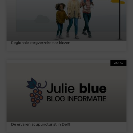
Regionale zorgverzekeraar kiezen
ZORG
Dé ervaren acupuncturist in Delft