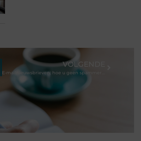
VOLGENDE
E-mailnieuwsbrieven: hoe u geen spammer wordt