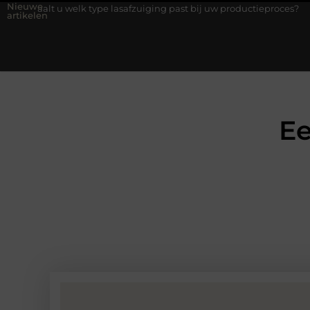
Nieuwe
k type lasafzuiging past bij uw productieproces?
Wat is een bo
artikelen
Ee