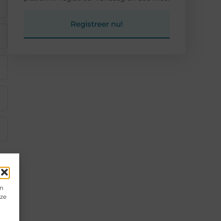
Registreer nu!
en
eze