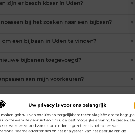
n zijn er beschikbaar in Uden?
▼
npassen bij het zoeken naar een bijbaan?
▼
n om een bijbaan in Uden te vinden?
▼
 nieuwe bijbanen toegevoegd?
▼
aanpassen aan mijn voorkeuren?
▼
Uw privacy is voor ons belangrijk
Pinterest
LinkedIn
Email
 maken gebruik van cookies en vergelijkbare technologieën om te begrijp
 u onze website gebruikt en om u de best mogelijke ervaring te bieden. D
kies worden voor diverse doeleinden ingezet, zoals het tonen van
ersonaliseerde advertenties en het analyseren van het gebruik van de