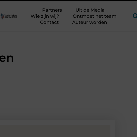
ker?
Glamping aan zee met kinderen zonder kampeerstress
Partners
Uit de Media
Wie zijn wij?
Ontmoet het team
Contact
Auteur worden
den