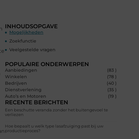
INHOUDSOPGAVE
n
Mogelijkheden
Zoekfunctie
Veelgestelde vragen
te
POPULAIRE ONDERWERPEN
Aanbiedingen
(83 )
n
Winkelen
(78 )
Bedrijven
(40 )
Dienstverlening
(35 )
Auto’s en Motoren
(19 )
RECENTE BERICHTEN
Een beschutte veranda zonder het buitengevoel te
verliezen
Hoe bepaalt u welk type lasafzuiging past bij uw
an
productieproces?