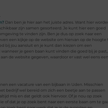
n?
Dan ben je hier aan het juiste adres. Want hier worde
chikbaar zijn samen gesorteerd. Je kunt hier een goed
 omgeving te vinden zijn. Ben je dus op zoek naar een
even een kijkje op de website om hiervan op de hoogte 
oed bij jou aansluit en je kunt dan kiezen om een
rd wanneer je geen baan kunt vinden die goed bij je past,
 aan de website gegeven, waardoor er vast wel eens ee
innen een vacature van een bijbaan in Uden. Misschien
is het bedrijf wel bereid om zich een beetje aan te passen
altijd mis en dat geldt ook hiervoor. Of je nou op zoek
die of dat je op zoek bent naar een eerste baan om te ga
t op zoek bent naar werk dat je in de avonden en