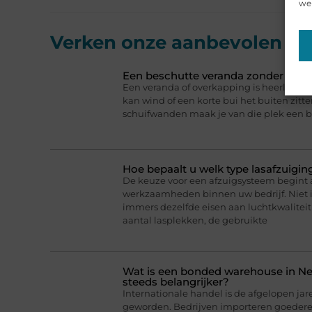
web
Verken onze aanbevolen
art
Een beschutte veranda zonder het b
Een veranda of overkapping is heerlijk 
kan wind of een korte bui het buiten zitt
schuifwanden maak je van die plek een b
Hoe bepaalt u welk type lasafzuigin
De keuze voor een afzuigsysteem begint a
werkzaamheden binnen uw bedrijf. Niet 
immers dezelfde eisen aan luchtkwaliteit 
aantal lasplekken, de gebruikte
Wat is een bonded warehouse in N
steeds belangrijker?
Internationale handel is de afgelopen jar
geworden. Bedrijven importeren goederen