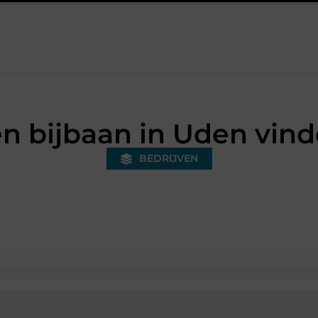
nded warehouse in Nederland en waarom wordt het steeds belangrij
n bijbaan in Uden vin
BEDRIJVEN