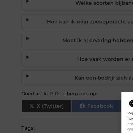
Welke soorten bijbane
Hoe kan ik mijn zoekopdracht aa
Moet ik al ervaring hebbe
Hoe vaak worden er
Kan een bedrijf zich 
Goed artikel? Deel hem dan op:
X (Twitter)
Facebook
Wij
hoe
coo
Tags:
gep